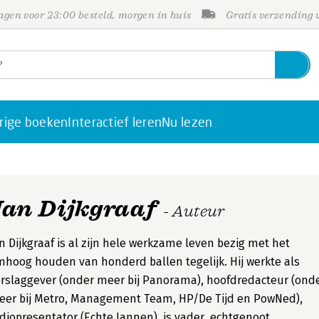
gen voor 23:00 besteld, morgen in huis
Gratis verzending
rige boeken
Interactief leren
Nu lezen
Jan Dijkgraaf
- Auteur
n Dijkgraaf is al zijn hele werkzame leven bezig met het
hoog houden van honderd ballen tegelijk. Hij werkte als
rslaggever (onder meer bij Panorama), hoofdredacteur (ond
eer bij Metro, Management Team, HP/De Tijd en PowNed),
diopresentator (Echte Jannen), is vader, echtgenoot,