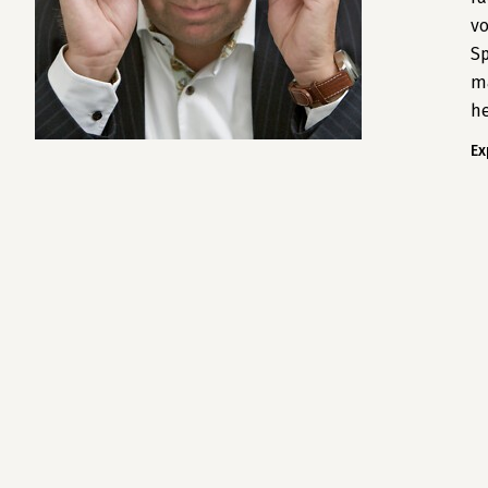
vo
Sp
ma
he
Ex