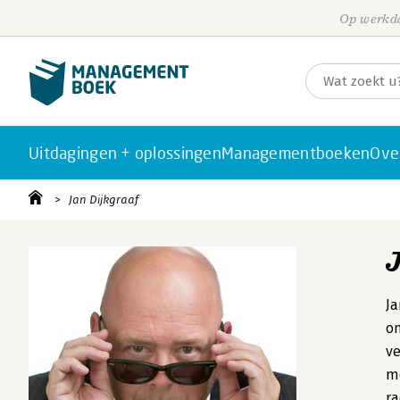
Op werkda
Uitdagingen + oplossingen
Managementboeken
Ove
Jan Dijkgraaf
Ja
om
ve
m
ra