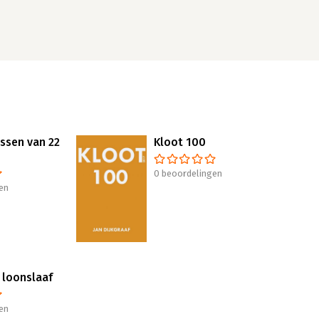
essen van 22
Kloot 100
0 beoordelingen
en
 loonslaaf
en