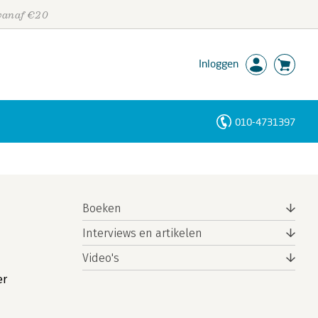
 vanaf €20
Inloggen
010-4731397
Personen
Trefwoorden
Boeken
Interviews en artikelen
Video's
er