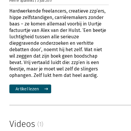
Pierre Spaninks | 3 juli 2017
Hardwerkende freelancers, creatieve zzp’ers,
hippe zelfstandigen, carrièremakers zonder
baas – ze komen allemaal voorbij in Uurtje
factuurtje van Alex van der Hulst. ‘Een beetje
luchtigheid tussen alle serieuze
diepgravende onderzoeken en verhitte
debatten door’, noemt hij het zelf. Wat niet
wil zeggen dat zijn boek geen boodschap
bevat. Vrij vertaald luidt die: zzp’en is een
feestje, maar je moet wel zelf de slingers
ophangen. Zelf lukt hem dat heel aardig.
Artikel lezen
Videos
(1)