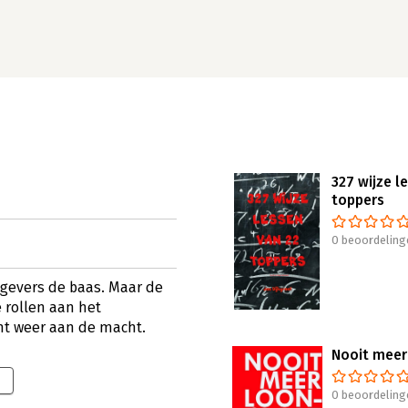
327 wijze l
toppers
0 beoordeling
gevers de baas. Maar de
e rollen aan het
t weer aan de macht.
Nooit meer
0 beoordeling