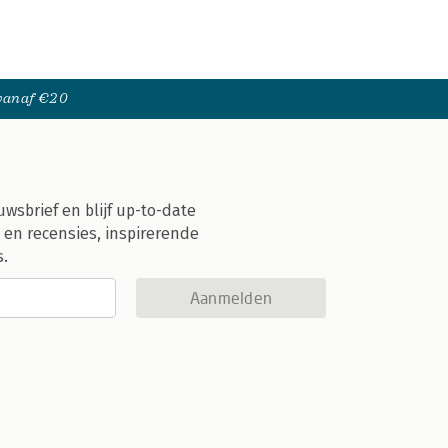
 vanaf €20
uwsbrief en blijf up-to-date
 en recensies, inspirerende
s.
Aanmelden