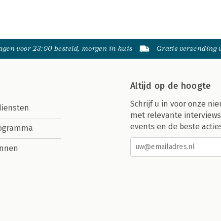
gen voor 23:00 besteld, morgen in huis
Gratis verzending
Altijd op de hoogte
Schrijf u in voor onze nie
diensten
met relevante interviews
events en de beste actie
rogramma
nnen