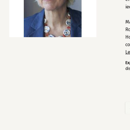
i
Ma
Ro
Ho
co
L
Ex
di