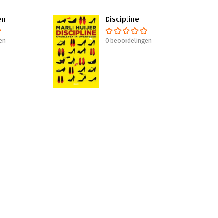
en
Discipline
en
0 beoordelingen