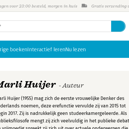
gen voor 23:00 besteld, morgen in huis
Gratis verzending
rige boeken
Interactief leren
Nu lezen
Marli Huijer
- Auteur
rli Huijer (1955) mag zich de eerste vrouwelijke Denker des
derlands noemen, deze erefunctie vervulde zij van 2015 tot
gin 2017. Zij is nadrukkelijk geen studeerkamergeleerde. Als
blieksfilosofe mengt zij zich veelvuldig in het publieke deba
 vrijmoedig spreekt zij zich uit over actuele onderwerpen die