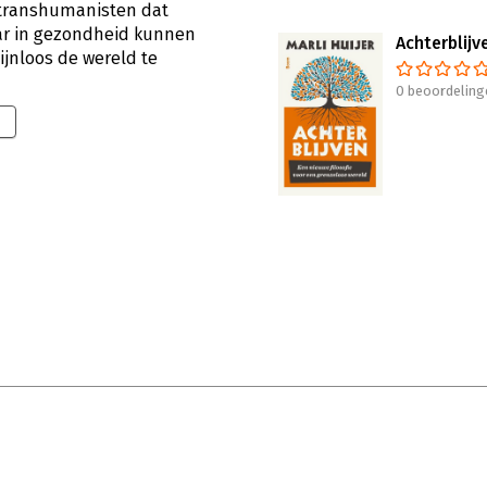
transhumanisten dat
r in gezondheid kunnen
Achterblijv
ijnloos de wereld te
0 beoordeling