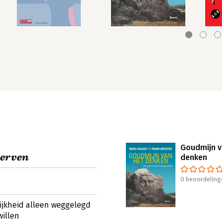
Goudmijn v
terven
denken
0 beoordeling
ijkheid alleen weggelegd
willen