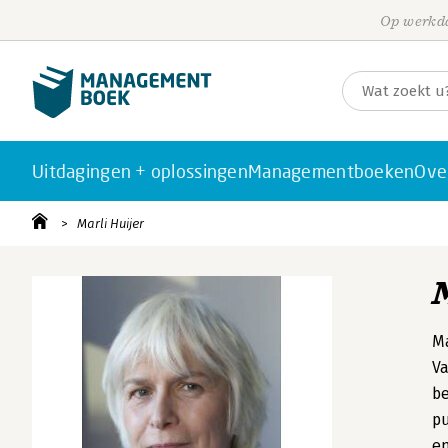
Op werkda
Uitdagingen + oplossingen
Managementboeken
Ove
Marli Huijer
Ma
Va
be
pu
en