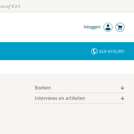
 vanaf €20
Inloggen
010-4731397
Personen
Trefwoorden
Boeken
Interviews en artikelen
t