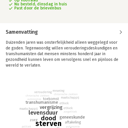
Op voorraad
Nu besteld, dinsdag in huis
Past door de brievenbus
Samenvatting
Duizenden jaren was onsterfelijkheid alleen weggelegd voor
de goden. Tegenwoordig willen verouderingsdeskundigen en
transhumanisten dat mensen minstens honderd jaar in
gezondheid kunnen leven om vervolgens snel en pijnloos de
wereld te verlaten.
In werkelijkheid begint de aftakeling kort na ons pensioen en
duurt dan zo’n vijftien jaar. Hoe verhouden we ons tot de
laatste levensfase? Bereiden ziektes en aftakeling ons voor op
meaning
de dood? Is de zorglast van de laatste levensfase nog op te
veroudering
chronische ziekten
chronische ziekten
brengen als de hele samenleving ouder wordt? Zijn er grenzen
maatschappij
toekomst
autonomie
transhumanisme
aan de groei van de levensduur? Bestaat er zoiets als een juist
ethiek
vergrijzing
ethiek
moment van sterven?
maatschappij
levensduur
zorgethiek
dood
geneeskunde
In De toekomst van het sterven onderzoekt Huijer onze
zorg
sterven
aftakeling
omgang met veroudering en de dood, zowel op persoonlijk als
autonomie
politiek