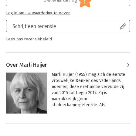
?
Log in om uw waardering te geven
Schrijf een recensie
Lees ons recensiebeleid
Over Marli Huijer
Marli Huijer (1955) mag zich de eerste 
vrouwelijke Denker des Vaderlands 
noemen, deze erefunctie vervulde zij 
van 2015 tot begin 2017. Zij is 
nadrukkelijk geen 
studeerkamergeleerde. Als 
publieksfilosofe mengt zij zich 
veelvuldig in het publieke debat en 
Andere boeken door Marli Huijer
vrijmoedig spreekt zij zich uit over 
actuele onderwerpen die iedereen 
aanbelangen.
