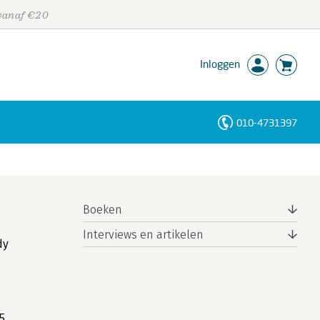
 vanaf €20
Inloggen
010-4731397
Personen
Trefwoorden
Boeken
Interviews en artikelen
dy
5