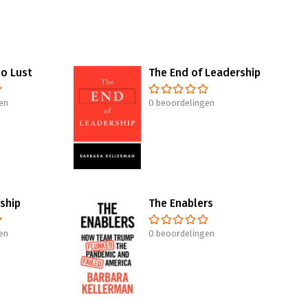
o Lust
The End of Leadership
en
0 beoordelingen
ship
The Enablers
en
0 beoordelingen