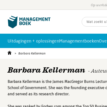
Op werkda
Uitdagingen + oplossingen
Managementboeken
Ove
Barbara Kellerman
Barbara Kellerman
- Auteu
Barbara Kellerman is the James MacGregor Burns Lecturer
School of Government. She was the founding executive di
and served as its research director.
She was ranked by Forbes.com among the Top 50 Business