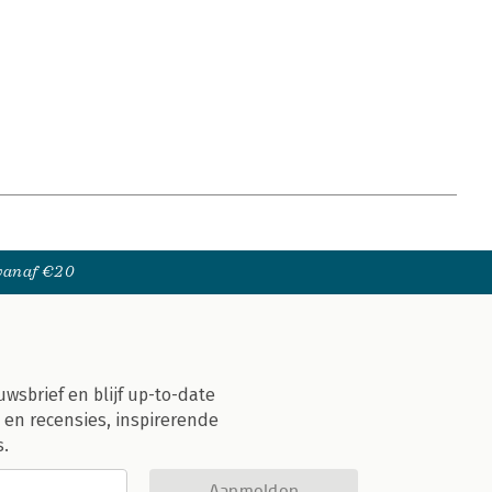
 vanaf €20
uwsbrief en blijf up-to-date
 en recensies, inspirerende
s.
Aanmelden