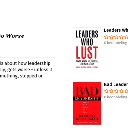
Leaders Wh
to Worse
0 beoordeling
is about how leadership
bly, gets worse - unless it
mething, stopped or
Bad Leader
0 beoordeling