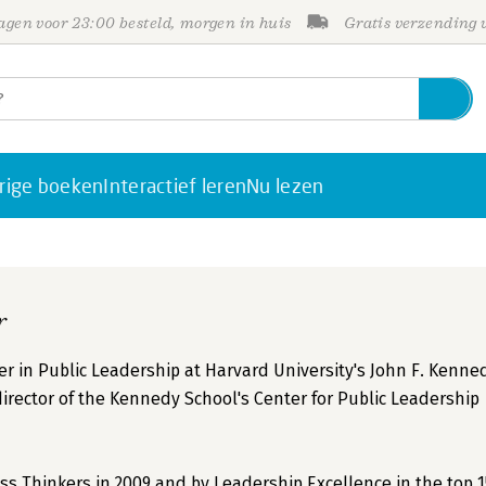
gen voor 23:00 besteld, morgen in huis
Gratis verzending
rige boeken
Interactief leren
Nu lezen
r
 in Public Leadership at Harvard University's John F. Kenne
rector of the Kennedy School's Center for Public Leadership
 Thinkers in 2009 and by Leadership Excellence in the top 1