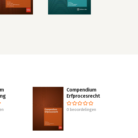
um
Compendium
ing
Erfprocesrecht
en
0 beoordelingen