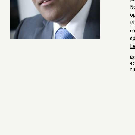
No
op
Pl
co
sp
L
Ex
ec
hu