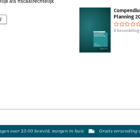
lijk als fiscaalrechtelijk
Compendiu
Planning 2
7
0 beoordeling
gen voor 23:00 besteld, morgen in huis
Gratis verzending