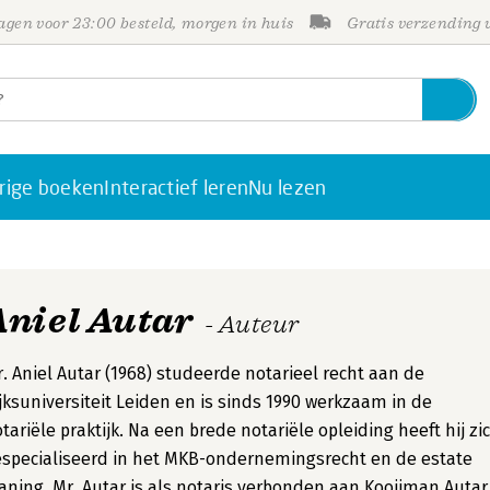
gen voor 23:00 besteld, morgen in huis
Gratis verzending
rige boeken
Interactief leren
Nu lezen
Aniel Autar
- Auteur
. Aniel Autar (1968) studeerde notarieel recht aan de
jksuniversiteit Leiden en is sinds 1990 werkzaam in de
tariële praktijk. Na een brede notariële opleiding heeft hij zi
specialiseerd in het MKB-ondernemingsrecht en de estate
aning. Mr. Autar is als notaris verbonden aan Kooijman Autar