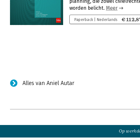
planning, die zowel civielrechte
worden belicht.
Meer
€ 112,8
Paperback | Nederlands
Alles van Aniel Autar
Op werkda