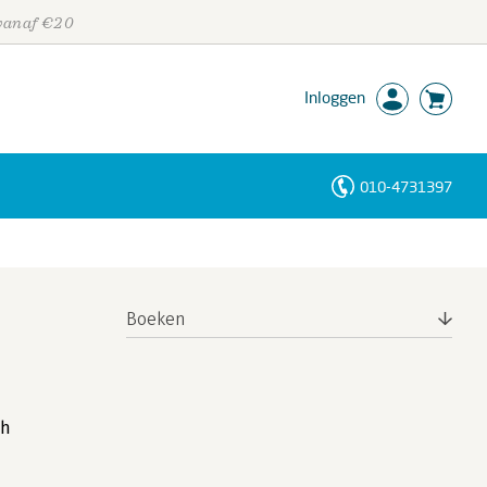
 vanaf €20
Inloggen
010-4731397
Personen
Trefwoorden
Boeken
ch