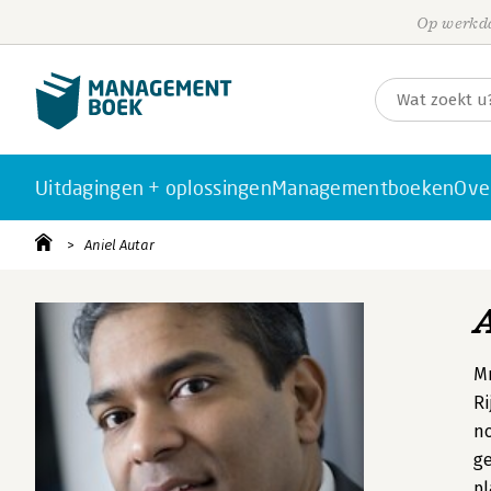
Op werkda
Uitdagingen + oplossingen
Managementboeken
Ove
Aniel Autar
Mr
Ri
no
ge
pl