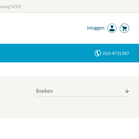
 vanaf €20
Inloggen
010-4731397
Personen
Trefwoorden
Boeken