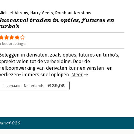
Michael Ahrens
Harry Geels
Rombout Kerstens
Succesvol traden in opties, futures en
turbo's
4 beoordelingen
Beleggen in derivaten, zoals opties, futures en turbo's,
spreekt velen tot de verbeelding. Door de
hefboomwerking van derivaten kunnen winsten -en
verliezen- immers snel oplopen.
Meer
€ 39,95
Ingenaaid | Nederlands
 vanaf €20