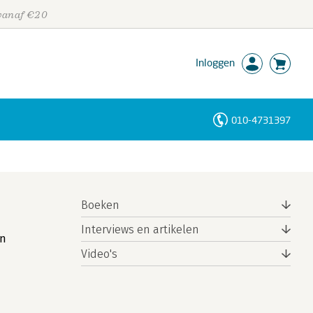
 vanaf €20
Inloggen
010-4731397
Personen
Trefwoorden
Boeken
Interviews en artikelen
en
Video's