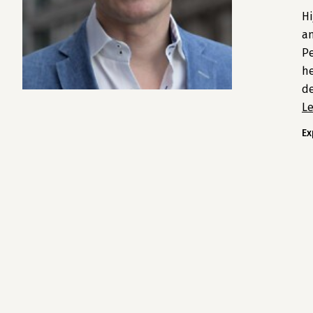
Hi
an
Pe
he
de
L
Ex