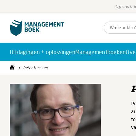
Op werkda
Uitdagingen + oplossingen
Managementboeken
Ove
Peter Hinssen
Pe
au
to
va