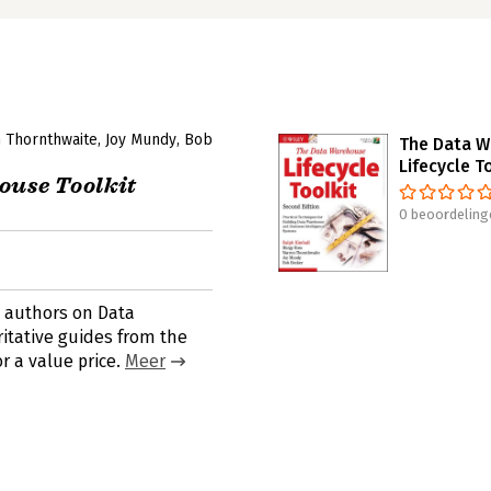
 Thornthwaite
Joy Mundy
Bob
The Data 
Lifecycle T
ouse Toolkit
0 beoordeling
g authors on Data
tative guides from the
or a value price.
Meer