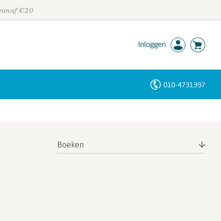
 vanaf €20
Inloggen
010-4731397
Personen
Trefwoorden
Boeken