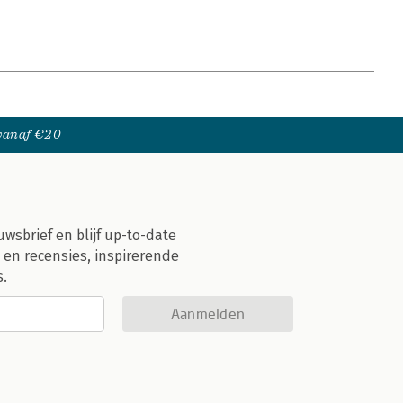
 vanaf €20
uwsbrief en blijf up-to-date
 en recensies, inspirerende
s.
Aanmelden