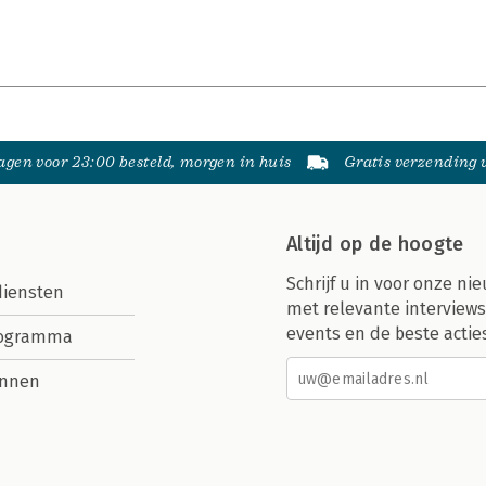
gen voor 23:00 besteld, morgen in huis
Gratis verzending
Altijd op de hoogte
Schrijf u in voor onze nie
diensten
met relevante interviews
events en de beste actie
rogramma
nnen