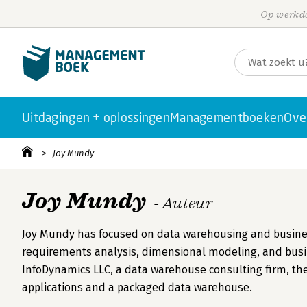
Op werkda
Uitdagingen + oplossingen
Managementboeken
Ove
Joy Mundy
Joy Mundy
- Auteur
Joy Mundy has focused on data warehousing and business 
requirements analysis, dimensional modeling, and busin
InfoDynamics LLC, a data warehouse consulting firm, the
applications and a packaged data warehouse.