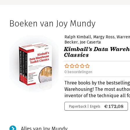
Boeken van Joy Mundy
Ralph Kimball
Margy Ross
Warren
Becker
Joe Caserta
Kimball's Data Wareh
Classics
0 beoordelingen
Three books by the bestsellin
Warehousing! The most authori
inventor of the technique all f
€ 172,08
Paperback | Engels
Alles van Joy Mundy