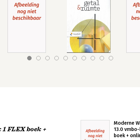
Moderne W
k 1 FLEX boek +
13.0 vmbo-
boek + onli