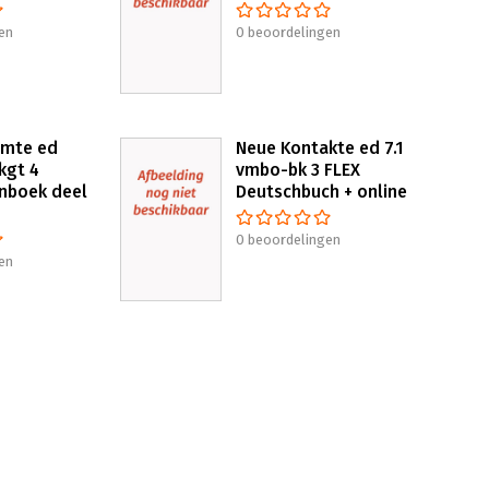
en
0 beoordelingen
imte ed
Neue Kontakte ed 7.1
kgt 4
vmbo-bk 3 FLEX
nboek deel
Deutschbuch + online
0 beoordelingen
en