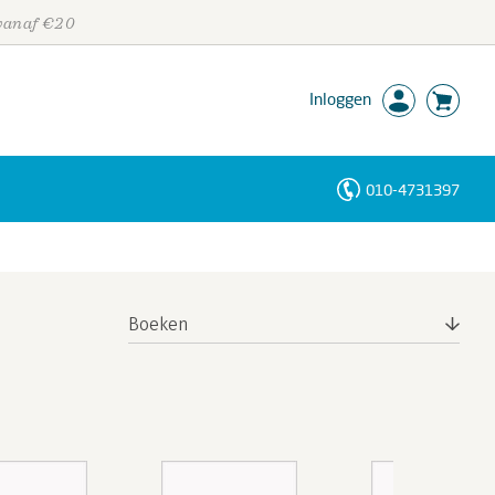
 vanaf €20
Inloggen
010-4731397
Personen
Trefwoorden
Boeken