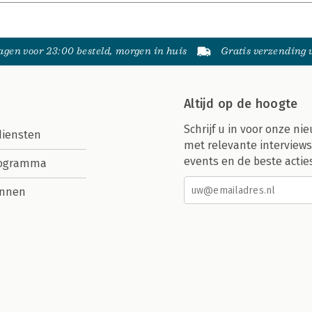
gen voor 23:00 besteld, morgen in huis
Gratis verzending
Altijd op de hoogte
Schrijf u in voor onze nie
diensten
met relevante interviews
events en de beste actie
rogramma
nnen