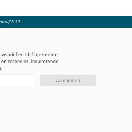
 vanaf €20
uwsbrief en blijf up-to-date
 en recensies, inspirerende
s.
Aanmelden