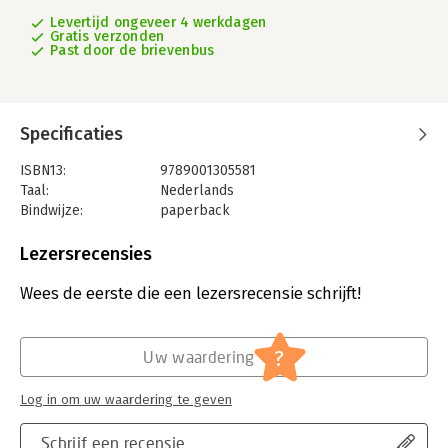
Levertijd ongeveer 4 werkdagen
Gratis verzonden
Past door de brievenbus
Specificaties
ISBN13:
9789001305581
Taal:
Nederlands
Bindwijze:
paperback
Aantal pagina's:
184
Uitgever:
Noordhoff
Lezersrecensies
Druk:
5
Verschijningsdatum:
8-5-2019
Wees de eerste die een lezersrecensie schrijft!
Hoofdrubriek:
Strategisch management
?
Uw waardering
Log in om uw waardering te geven
Schrijf een recensie