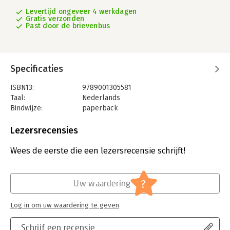
Levertijd ongeveer 4 werkdagen
Gratis verzonden
Past door de brievenbus
Specificaties
ISBN13:
9789001305581
Taal:
Nederlands
Bindwijze:
paperback
Aantal pagina's:
184
Uitgever:
Noordhoff
Lezersrecensies
Druk:
5
Verschijningsdatum:
8-5-2019
Wees de eerste die een lezersrecensie schrijft!
Hoofdrubriek:
Strategisch management
?
Uw waardering
Log in om uw waardering te geven
Schrijf een recensie