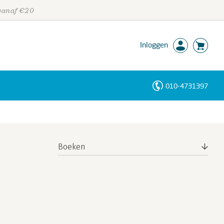
 vanaf €20
Inloggen
010-4731397
Personen
Trefwoorden
Boeken