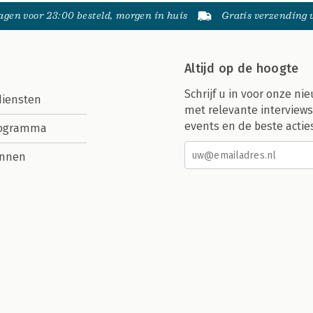
gen voor 23:00 besteld, morgen in huis
Gratis verzending
Altijd op de hoogte
Schrijf u in voor onze nie
diensten
met relevante interviews
events en de beste actie
rogramma
nnen