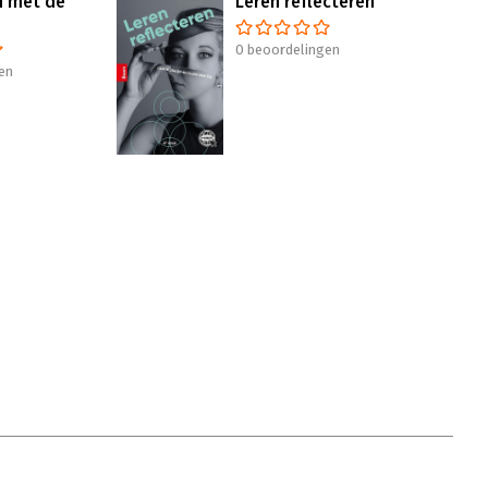
n met de
Leren reflecteren
0 beoordelingen
en