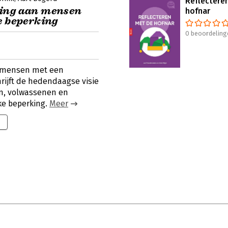
Reflectere
ning aan mensen
hofnar
e beperking
0 beoordeling
 mensen met een
rijft de hedendaagse visie
en, volwassenen en
ke beperking.
Meer