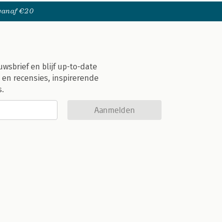
 vanaf €20
uwsbrief en blijf up-to-date
 en recensies, inspirerende
s.
Aanmelden