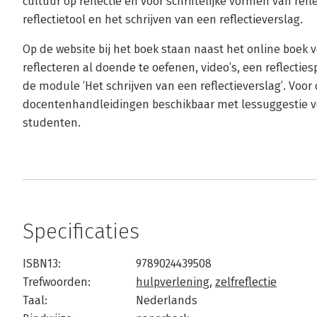
cultuur op reflectie en voor schriftelijke vormen van refl
reflectietool en het schrijven van een reflectieverslag.
Op de website bij het boek staan naast het online boek 
reflecteren al doende te oefenen, video’s, een reflectie
de module ‘Het schrijven van een reflectieverslag’. Voo
docentenhandleidingen beschikbaar met lessuggestie 
studenten.
Specificaties
ISBN13:
9789024439508
Trefwoorden:
hulpverlening
,
zelfreflectie
Taal:
Nederlands