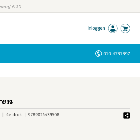
 vanaf €20
Inloggen
010-4731397
Personen
Trefwoorden
ren
4e druk
9789024439508