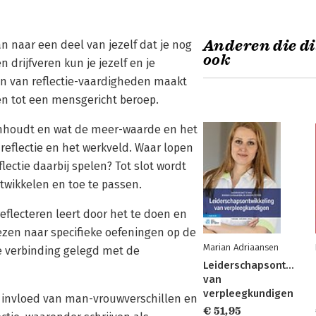
Anderen die di
an naar een deel van jezelf dat je nog
ook
n drijfveren kun je jezelf en je
en van reflectie-vaardigheden maakt
den tot een mensgericht beroep.
es inhoudt en wat de meer-waarde en het
reflectie en het werkveld. Waar lopen
lectie daarbij spelen? Tot slot wordt
twikkelen en toe te passen.
reflecteren leert door het te doen en
wezen naar specifieke oefeningen op de
Marian Adriaansen
de verbinding gelegd met de
Leiderschapsontwikke
van
verpleegkundigen
e invloed van man-vrouwverschillen en
€ 51,95