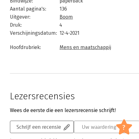
Bindwijze:
paperback
Aantal pagina's:
136
Uitgever:
Boom
Druk:
4
Verschijningsdatum:
12-4-2021
Hoofdrubriek:
Mens en maatschappij
Lezersrecensies
Wees de eerste die een lezersrecensie schrijft!
?
Schrijf een recensie
Uw waardering