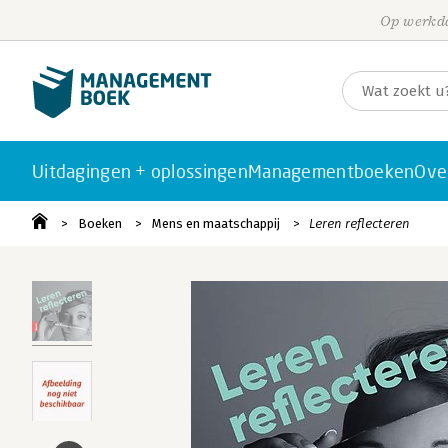
Op werkda
Uitdagingen + oplossingen
Managementboeken
Ove
Boeken
Mens en maatschappij
Leren reflecteren