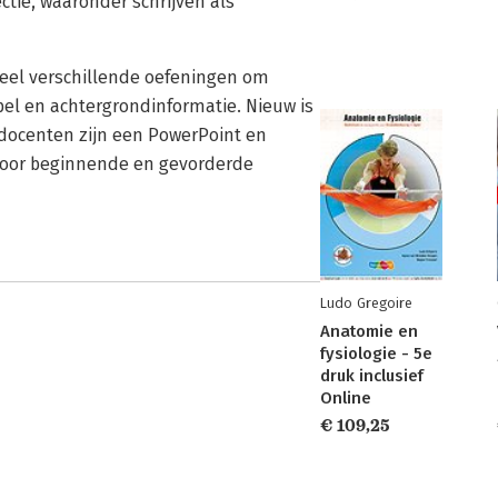
ectie, waaronder schrijven als
veel verschillende oefeningen om
spel en achtergrondinformatie. Nieuw is
r docenten zijn een PowerPoint en
voor beginnende en gevorderde
Ludo Gregoire
Anatomie en
fysiologie - 5e
druk inclusief
Online
€ 109,25