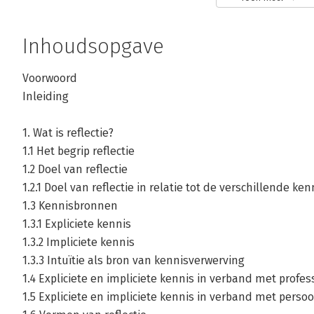
InHolland en bij Consilium.
Inhoudsopgave
Voorwoord
Inleiding
Andere boeken door Nicolien van To
1. Wat is reflectie?
1.1 Het begrip reflectie
1.2 Doel van reflectie
Bekijk alle boeken
1.2.1 Doel van reflectie in relatie tot de verschillende k
1.3 Kennisbronnen
1.3.1 Expliciete kennis
1.3.2 Impliciete kennis
1.3.3 Intuïtie als bron van kennisverwerving
1.4 Expliciete en impliciete kennis in verband met profe
1.5 Expliciete en impliciete kennis in verband met persoo