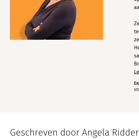
aa
Ze
te
ze
He
s
Br
L
Ex
st
Geschreven door Angela Ridder