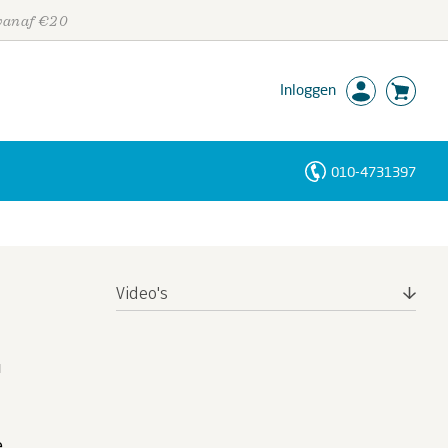
 vanaf €20
Inloggen
010-4731397
Personen
Trefwoorden
Video's
u
e