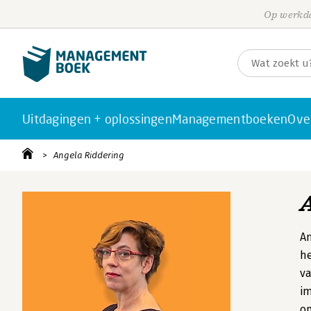
Op werkda
Uitdagingen + oplossingen
Managementboeken
Ove
Angela Riddering
An
h
va
im
op