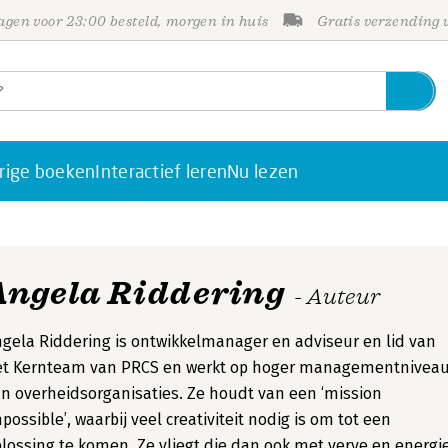
gen voor 23:00 besteld, morgen in huis
Gratis verzending
rige boeken
Interactief leren
Nu lezen
Angela Riddering
- Auteur
gela Riddering is ontwikkelmanager en adviseur en lid van
et Kernteam van PRCS en werkt op hoger managementnivea
n overheidsorganisaties. Ze houdt van een ‘mission
possible’, waarbij veel creativiteit nodig is om tot een
lossing te komen. Ze vliegt die dan ook met verve en energi