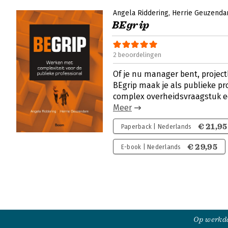
Angela Riddering
Herrie Geuzend
BEgrip
2 beoordelingen
Of je nu manager bent, project
BEgrip maak je als publieke pr
complex overheidsvraagstuk ee
Meer
€ 21,95
Paperback | Nederlands
€ 29,95
E-book | Nederlands
Op werkda