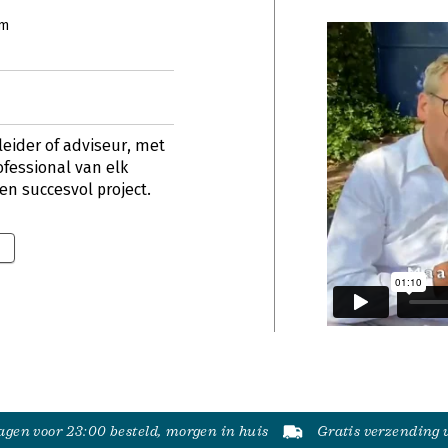
am
leider of adviseur, met
ofessional van elk
n succesvol project.
gen voor 23:00 besteld, morgen in huis
Gratis verzending