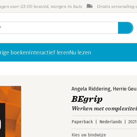
gen voor 23:00 besteld, morgen in huis
Gratis verzending
rige boeken
Interactief leren
Nu lezen
Angela Riddering
,
Herrie Ge
BEgrip
Werken met complexiteit
Paperback
Nederlands
2021
Kies uw bindwijze