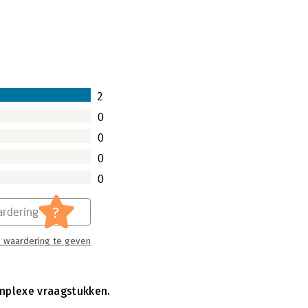
uden. Overheden beginnen dit ook te
btenaar? Riddering en Geuzendam
ofessional om kunt gaan met
2
0
0
0
0
?
rdering
 waardering te geven
omplexe vraagstukken.