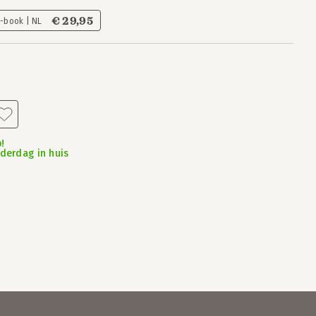
€ 29,95
E-book | NL
!
nderdag in huis