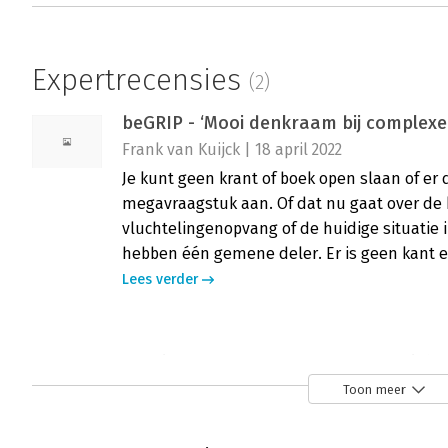
Expertrecensies
(2)
beGRIP - ‘Mooi denkraam bij complexe
Frank van Kuijck | 18 april 2022
Je kunt geen krant of boek open slaan of e
megavraagstuk aan. Of dat nu gaat over de k
vluchtelingenopvang of de huidige situatie 
hebben één gemene deler. Er is geen kant e
Lees verder
BEgrip - ‘Handvatten voor de publieke
Nico Jong | 3 december 2021
Toon meer
De complexiteit van vraagstukken, de versn
hoeveelheid actoren met hun belangen en 