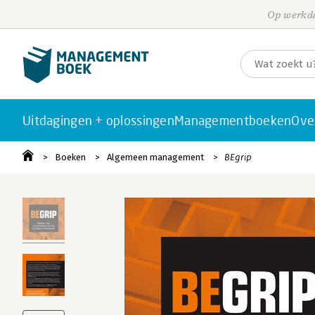
Op werkda
Uitdagingen + oplossingen
Managementboeken
Ove
Boeken
Algemeen management
BEgrip