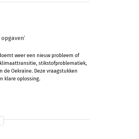
 opgaven’
r doemt weer een nieuw probleem of
limaattransitie, stikstofproblematiek,
in de Oekraïne. Deze vraagstukken
n klare oplossing.
 professional’
ellende dynamiek, de grote
de sterke samenhang tussen al deze