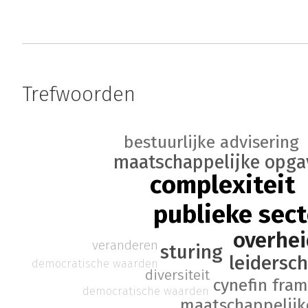
Trefwoorden
bestuurlijke advisering
maatschappelijke opga
complexiteit
publieke sect
overhei
veranderen
sturing
leidersc
democratische waarden
diversiteit
cynefin fra
democratische waarden
maatschappelijk