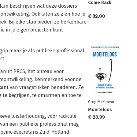
Come Back!
dam beschrijven wat deze dossiers
 ontwikkeling. Ook laten ze zien hoe je
€ 32,00
iek. Bij elke stap bieden ze herkenbare
ie in je eigen projecten kunt
grip maak je als publieke professional
ct.
nuit PRCS, het bureau voor
eamontwikkeling. Kenmerkend voor de
 kant van vraagstukken benaderen. Ze
 te begrijpen, te omarmen en toe te
Greg McKeown
Moeiteloos
ssieve luisterhouding, voor radicale
€ 23,99
e van een publieke professional mag
rovinciesecretaris Zuid-Holland