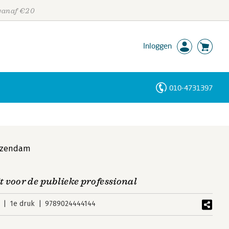
 vanaf €20
Inloggen
010-4731397
Personen
Trefwoorden
uzendam
 voor de publieke professional
1e druk
9789024444144