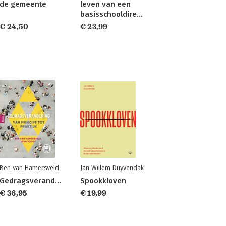
de gemeente
leven van een
basisschooldirecteur
€ 24,50
€ 23,99
Ben van Hamersveld
Jan Willem Duyvendak
Gedragsverandering
Spookkloven
€ 36,95
€ 19,99