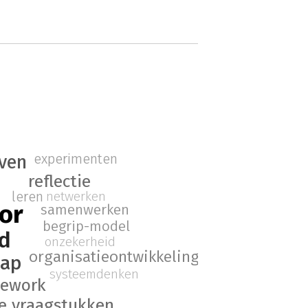
experimenten
ven
reflectie
leren
netwerken
or
samenwerken
begrip-model
d
onzekerheid
organisatieontwikkeling
hap
systeemdenken
mework
e vraagstukken