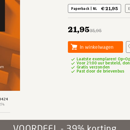
€ 21,95
Paperback | NL
21,95
35,95
In winkelwagen
Laatste exemplaren! Op=Op
Voor 21:00 uur besteld, do
Gratis verzonden
Past door de brievenbus
3424
274
VOORDEEL - 39% korting