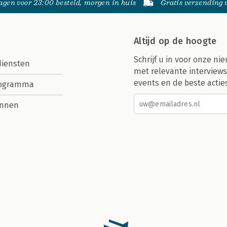
gen voor 23:00 besteld, morgen in huis
Gratis verzending
Altijd op de hoogte
Schrijf u in voor onze nie
diensten
met relevante interviews
events en de beste actie
rogramma
nnen