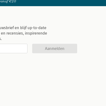
 vanaf €20
uwsbrief en blijf up-to-date
 en recensies, inspirerende
s.
Aanmelden