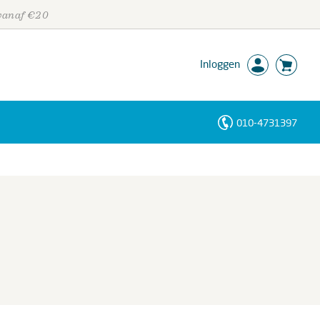
 vanaf €20
Inloggen
010-4731397
Personen
Trefwoorden