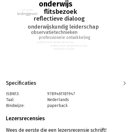
onderwijs
de leraar om bewust na te denken over zijn onderwijspraktijk
en over zijn eigen gedrag. Hierdoor ontstaat een continue
flitsbezoek
non-profit
leidinggeven
cyclus van zelfanalyse en verbetering. Flitsbezoek levert een
reflectieve dialoog
positieve bijdrage aan uw onderwijskundig leiderschap en aan
onderwijskundig leiderschap
het handelen van de leraren. Het is een onmisbare aanpak op
observatietechnieken
uw school!
professionele ontwikkeling
professionele leergemeenschap
professionele leergemeenschap
reflectief klimaat
Specificaties
ISBN13:
9789461181947
Taal:
Nederlands
Bindwijze:
paperback
Aantal pagina's:
88
Uitgever:
Bazalt Educatieve Uitgaven
Lezersrecensies
Druk:
4
Verschijningsdatum:
11-7-2014
Wees de eerste die een lezersrecensie schrijft!