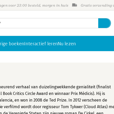
gen voor 23:00 besteld, morgen in huis
Gratis verzending
rige boeken
Interactief leren
Nu lezen
eurend verhaal van duizelingwekkende genialiteit (finalist
l Book Critics Circle Award en winnaar Prix Médicis). Hij is
lencia, en won in 2008 de Ted Prize. In 2012 verscheen de
 verfilmd wordt door regisseur Tom Tykwer (Cloud Atlas) m
n de Verenigde Staten zijn nieuwe roman De Cirkel, een