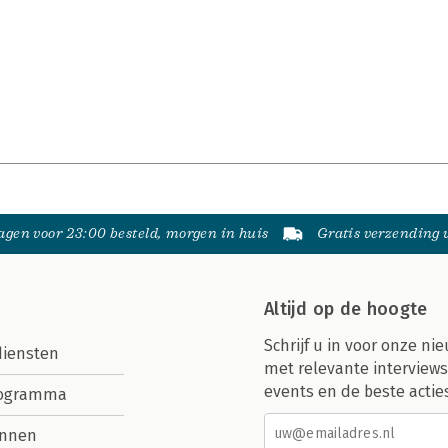
gen voor 23:00 besteld, morgen in huis
Gratis verzending
Altijd op de hoogte
Schrijf u in voor onze nie
diensten
met relevante interviews
events en de beste actie
rogramma
nnen