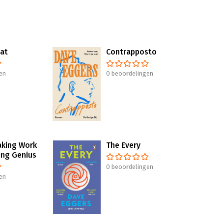
wat
Contrapposto
en
0 beoordelingen
aking Work
The Every
ing Genius
0 beoordelingen
en