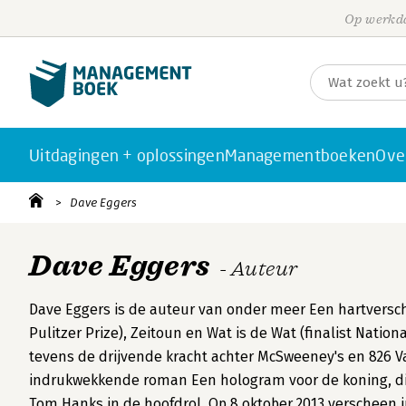
Op werkda
Uitdagingen + oplossingen
Managementboeken
Ove
Dave Eggers
Dave Eggers
- Auteur
Dave Eggers is de auteur van onder meer Een hartversch
Pulitzer Prize), Zeitoun en Wat is de Wat (finalist Nationa
tevens de drijvende kracht achter McSweeney's en 826 Va
indrukwekkende roman Een hologram voor de koning, die
Tom Hanks in de hoofdrol. Op 8 oktober 2013 verscheen i