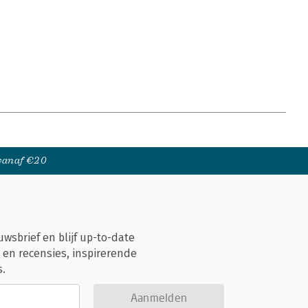
 vanaf €20
uwsbrief en blijf up-to-date
 en recensies, inspirerende
s.
Aanmelden