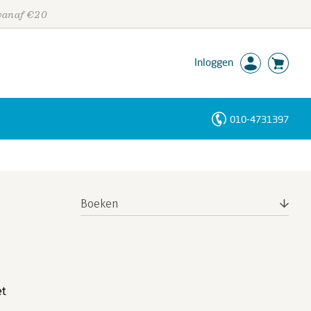
 vanaf €20
Inloggen
010-4731397
Personen
Trefwoorden
Boeken
et