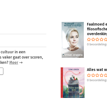
Faalmoed e
filosofisch
overdenki
0 beoordeling
 cultuur in een
 vaker gaat over scoren,
ekken?
Meer
Alles wat 
0 beoordeling