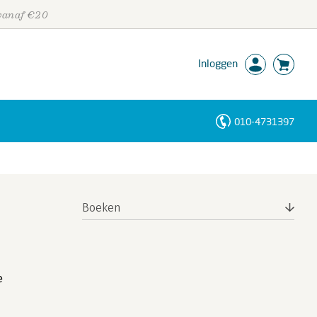
 vanaf €20
Inloggen
010-4731397
Personen
Trefwoorden
Boeken
e