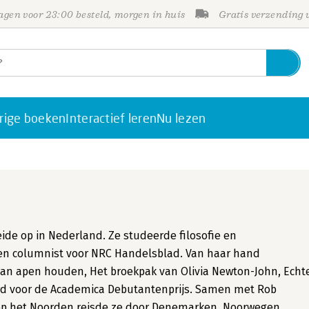
gen voor 23:00 besteld, morgen in huis
Gratis verzending
rige boeken
Interactief leren
Nu lezen
ide op in Nederland. Ze studeerde filosofie en
s en columnist voor NRC Handelsblad. Van haar hand
n apen houden, Het broekpak van Olivia Newton-John, Echt
rd voor de Academica Debutantenprijs. Samen met Rob
ht op het Noorden reisde ze door Denemarken, Noorwegen,