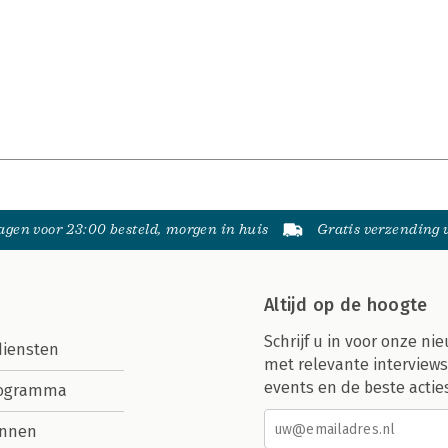
gen voor 23:00 besteld, morgen in huis
Gratis verzending
Altijd op de hoogte
Schrijf u in voor onze nie
diensten
met relevante interviews
events en de beste actie
rogramma
nnen