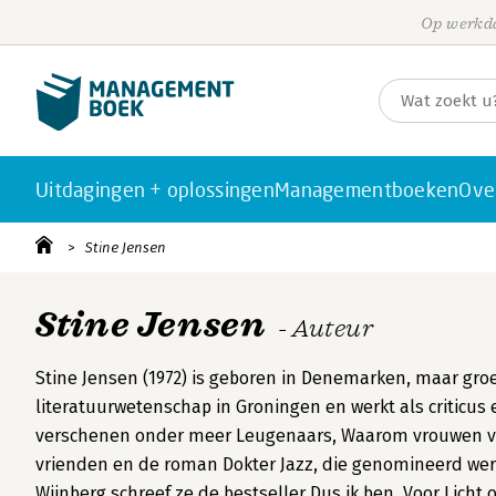
Op werkda
Uitdagingen + oplossingen
Managementboeken
Ove
Stine Jensen
Stine Jensen
- Auteur
Stine Jensen (1972) is geboren in Denemarken, maar groe
literatuurwetenschap in Groningen en werkt als criticu
verschenen onder meer Leugenaars, Waarom vrouwen va
vrienden en de roman Dokter Jazz, die genomineerd we
Wijnberg schreef ze de bestseller Dus ik ben. Voor Lic