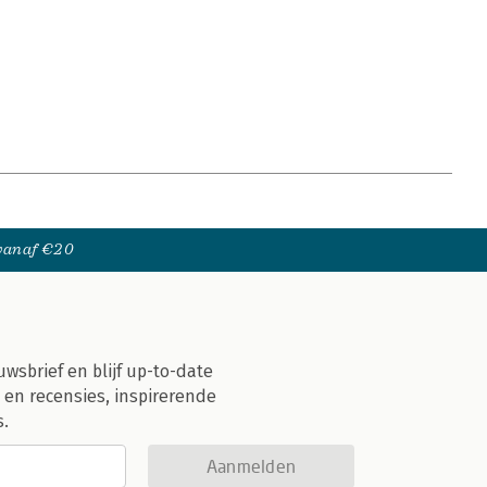
 vanaf €20
uwsbrief en blijf up-to-date
 en recensies, inspirerende
s.
Aanmelden