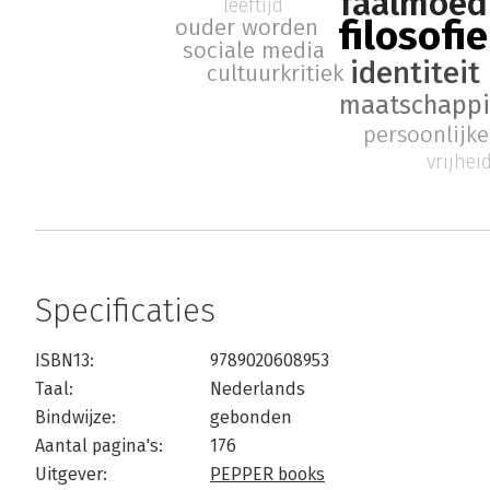
faalmoed
leeftijd
filosofie
ouder worden
sociale media
identiteit
cultuurkritiek
maatschappij
persoonlijke
vrijhe
Specificaties
ISBN13:
9789020608953
Taal:
Nederlands
Bindwijze:
gebonden
Aantal pagina's:
176
Uitgever:
PEPPER books