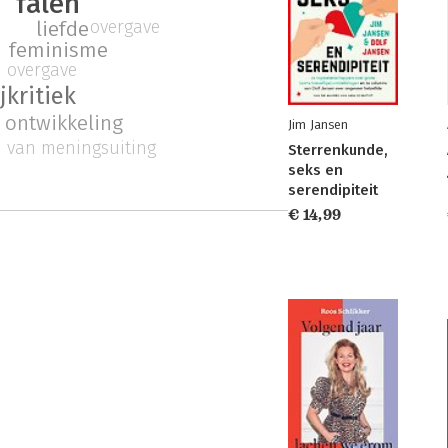
falen
overgave
liefde
feminisme
overgave
kritiek
 ontwikkeling
Jim Jansen
id van meningsuiting
Sterrenkunde,
seks en
serendipiteit
€ 14,99