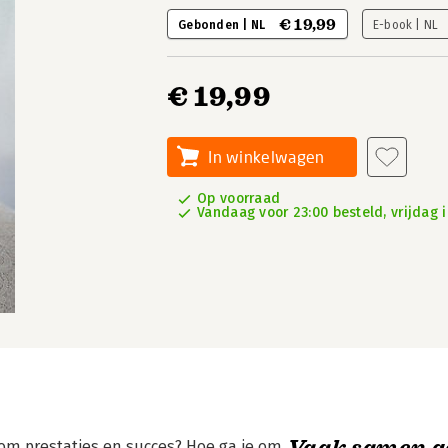
€ 19,99
Gebonden | NL
E-book | NL
€ 19,99
In winkelwagen
Op voorraad
Vandaag voor 23:00 besteld, vrijdag i
Vaak samen g
om prestaties en succes? Hoe ga je om