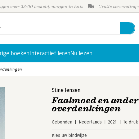
gen voor 23:00 besteld, morgen in huis
Gratis verzending
rige boeken
Interactief leren
Nu lezen
verdenkingen
Stine Jensen
Faalmoed en andere
overdenkingen
Gebonden
Nederlands
2021
1e druk
Kies uw bindwijze