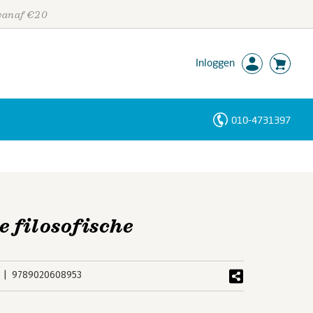
 vanaf €20
Inloggen
010-4731397
Personen
Trefwoorden
 filosofische
9789020608953