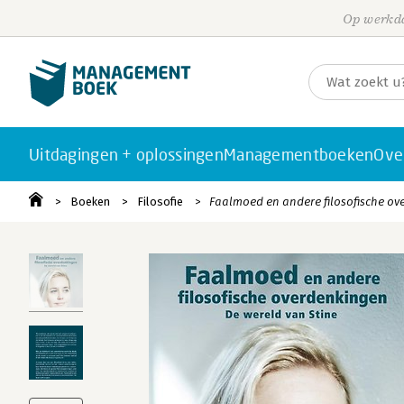
Op werkda
Uitdagingen + oplossingen
Managementboeken
Ove
Boeken
Filosofie
Faalmoed en andere filosofische o