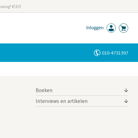
 vanaf €20
Inloggen
010-4731397
Personen
Trefwoorden
Boeken
Interviews en artikelen