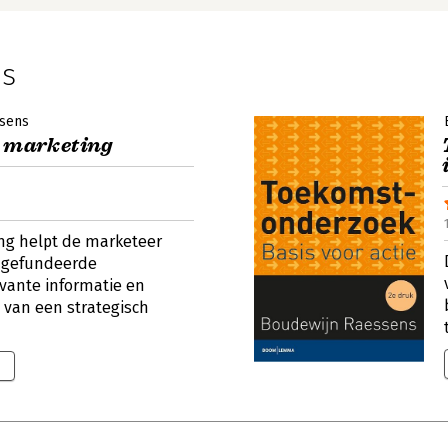
ns
sens
e marketing
ing helpt de marketeer
n gefundeerde
evante informatie en
 van een strategisch