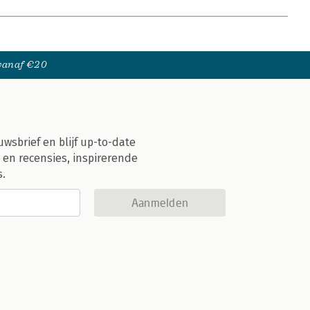
 vanaf €20
uwsbrief en blijf up-to-date
 en recensies, inspirerende
s.
Aanmelden