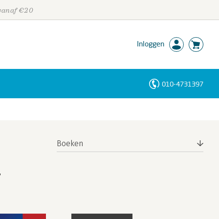
 vanaf €20
Inloggen
010-4731397
Personen
Trefwoorden
Boeken
,