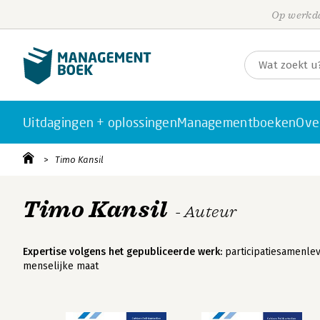
Op werkda
Uitdagingen + oplossingen
Managementboeken
Ove
Timo Kansil
Timo Kansil
- Auteur
Expertise volgens het gepubliceerde werk:
participatiesamenlevi
menselijke maat