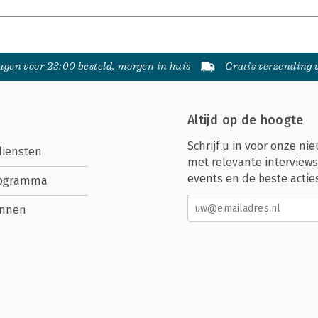
gen voor 23:00 besteld, morgen in huis
Gratis verzending
Altijd op de hoogte
Schrijf u in voor onze nie
diensten
met relevante interviews
events en de beste actie
rogramma
nnen