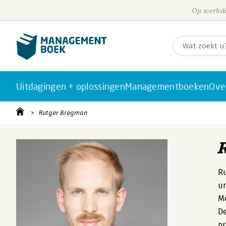
Op werkda
Uitdagingen + oplossingen
Managementboeken
Ove
Rutger Bregman
Ru
un
Me
De
pr