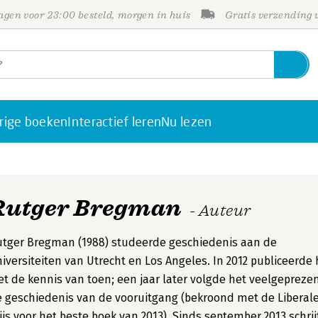
gen voor 23:00 besteld, morgen in huis
Gratis verzending
rige boeken
Interactief leren
Nu lezen
Rutger Bregman
- Auteur
tger Bregman (1988) studeerde geschiedenis aan de
iversiteiten van Utrecht en Los Angeles. In 2012 publiceerde h
t de kennis van toen; een jaar later volgde het veelgepreze
 geschiedenis van de vooruitgang (bekroond met de Liberal
ijs voor het beste boek van 2013). Sinds september 2013 schrij