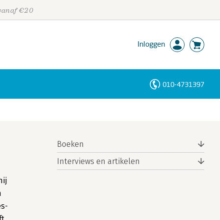
 vanaf €20
Inloggen
010-4731397
Personen
Trefwoorden
Boeken
Interviews en artikelen
ij
n
es-
ft