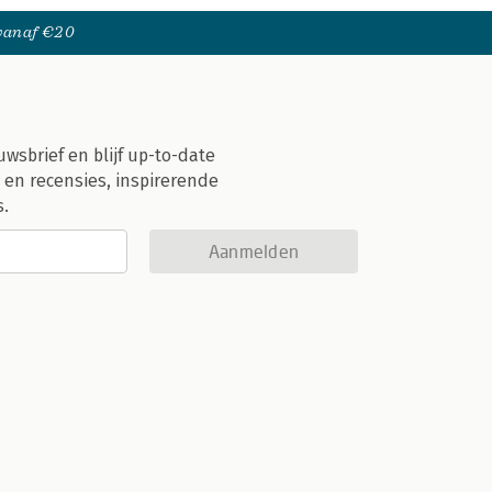
 vanaf €20
uwsbrief en blijf up-to-date
 en recensies, inspirerende
s.
Aanmelden