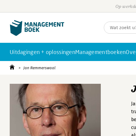
Op werkda
Uitdagingen + oplossingen
Managementboeken
Ove
Jan Remmerswaal
Ja
tr
be
cu
al