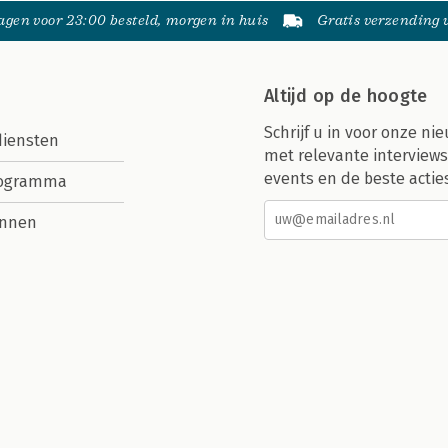
gen voor 23:00 besteld, morgen in huis
Gratis verzending
Altijd op de hoogte
Schrijf u in voor onze nie
diensten
met relevante interviews
events en de beste actie
rogramma
nnen