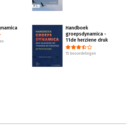
ynamica
Handboek
groepsdynamica -
11de herziene druk
en
15 beoordelingen