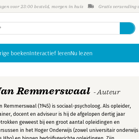
gen voor 23:00 besteld, morgen in huis
Gratis verzending
rige boeken
Interactief leren
Nu lezen
Jan Remmerswaal
- Auteur
n Remmerswaal (1945) is sociaal-psycholoog. Als opleider,
ainer, docent en adviseur is hij de afgelopen dertig jaar
trokken geweest bij een groot aantal opleidingen en
rsussen in het Hoger Onderwijs (zowel universitair onderwijs
s Hbo) en binnen bedrijfsgerichte opleidingen. Zijn