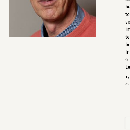
be
te
ve
in
te
bo
In
Gr
L
Ex
ze