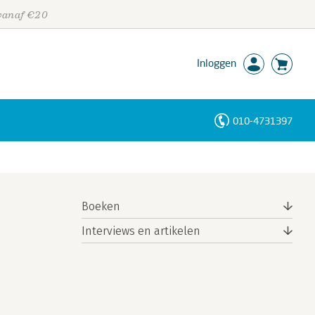
 vanaf €20
Inloggen
010-4731397
Personen
Trefwoorden
Boeken
Interviews en artikelen