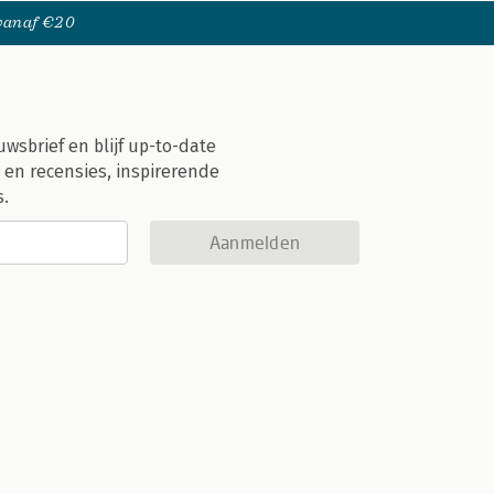
 vanaf €20
uwsbrief en blijf up-to-date
 en recensies, inspirerende
s.
Aanmelden