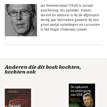
Jan Remmerswaal (1945) is sociaal-
psycholoog. Als opleider, trainer, 
docent en adviseur is hij de afgelopen 
dertig jaar betrokken geweest bij een 
groot aantal opleidingen en cursussen 
in het Hoger Onderwijs (zowel 
universitair onderwijs als Hbo) en 
binnen bedrijfsgerichte opleidingen. 
Andere boeken door Jan
Zijn belangstellingsgebieden betreffen 
Remmerswaal
groepsdynamica, teambuilding, 
begeleiding van groepen, 
veranderingsmanagement, coaching, 
counseling, supervisie en intervisie. Hij 
Anderen die dit boek kochten,
publiceerde een groot aantal artikelen 
kochten ook
op het terrein van groepen en 
begeleiden van groepen, en negen 
boeken, waaronder de drie delen 
'Groepsdynamika deel 1: Inleiding', 'Deel 
II: Kommunikatie', en 'Deel III: 
Groepsontwikkeling'. Hij is ook 
hoofdredacteur van het tijdschrift 
'Werken Leren en Leven met Groepen'.