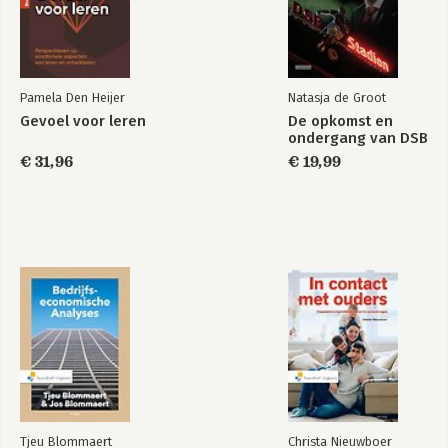
Groepsdynamica,
Rijker coachen
de basis
Pamela Den Heijer
Natasja de Groot
Gevoel voor leren
De opkomst en
ondergang van DSB
€ 31,96
€ 19,99
Handboek
Persoonsdynamica
groepsdynamica -
11de herziene druk
Tjeu Blommaert
Christa Nieuwboer
Bekijk alle boeken