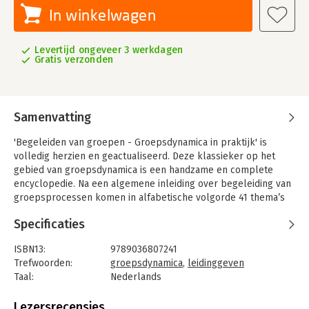
In winkelwagen
Levertijd ongeveer 3 werkdagen
Gratis verzonden
Samenvatting
'Begeleiden van groepen - Groepsdynamica in praktijk' is
volledig herzien en geactualiseerd. Deze klassieker op het
gebied van groepsdynamica is een handzame en complete
encyclopedie. Na een algemene inleiding over begeleiding van
groepsprocessen komen in alfabetische volgorde 41 thema’s
aan bod, zoals besluitvorming, communicatie, feedback,
Specificaties
groepsontwikkeling, interventies, leiderschap en teambuilding.
Nieuw zijn de thema’s online groepswerk, groepsprocessen in
ISBN13:
9789036807241
de schoolklas, professioneel omgaan met emoties en
Trefwoorden:
groepsdynamica
,
leidinggeven
methodisch handelen.
Taal:
Nederlands
Op heldere wijze geeft Begeleiden van groepen antwoord op
Bindwijze:
paperback
veelgestelde vragen. Wat kan een groepsleider bijdragen aan
Aantal pagina's:
411
Lezersrecensies