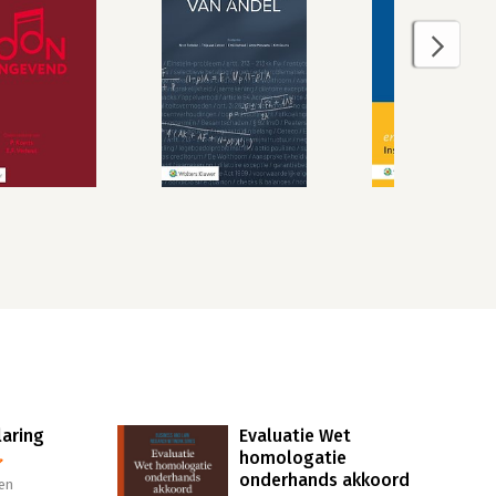
laring
Evaluatie Wet
homologatie
onderhands akkoord
en