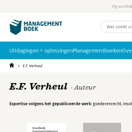
Op werkda
Uitdagingen + oplossingen
Managementboeken
Ove
E.F. Verheul
E.F. Verheul
- Auteur
Expertise volgens het gepubliceerde werk:
goederenrecht, insol