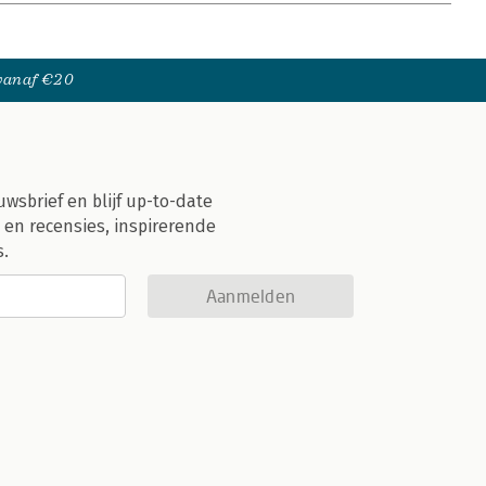
 vanaf €20
uwsbrief en blijf up-to-date
 en recensies, inspirerende
s.
Aanmelden