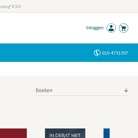
 vanaf €20
Inloggen
010-4731397
Personen
Trefwoorden
Boeken