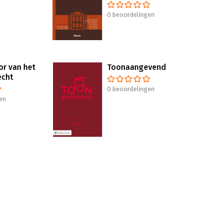
0 beoordelingen
or van het
Toonaangevend
echt
0 beoordelingen
en