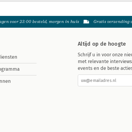
gen voor 23:00 besteld, morgen in huis
Gratis verzending
Altijd op de hoogte
Schrijf u in voor onze nie
diensten
met relevante interviews
events en de beste actie
rogramma
nnen