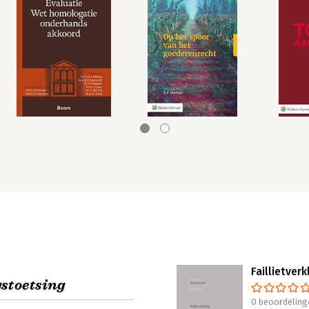
Faillietverk
stoetsing
0 beoordeling