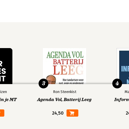
3
4
izen
Ron Steenkist
Ma
in je MT
Agenda Vol, Batterij Leeg
Infor
24,50
2