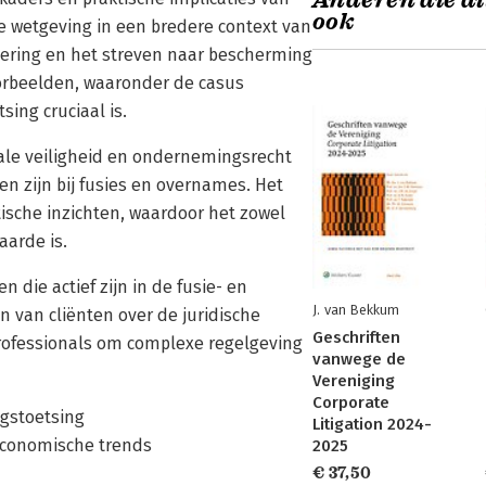
Anderen die di
ook
e wetgeving in een bredere context van
sering en het streven naar bescherming
orbeelden, waaronder de casus
ing cruciaal is.
onale veiligheid en ondernemingsrecht
en zijn bij fusies en overnames. Het
ische inzichten, waardoor het zowel
aarde is.
 die actief zijn in de fusie- en
J. van Bekkum
n van cliënten over de juridische
Geschriften
 professionals om complexe regelgeving
vanwege de
Vereniging
Corporate
ngstoetsing
Litigation 2024-
 economische trends
2025
€ 37,50