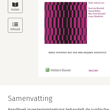
Samenvatting
Handboek investeringstoetsing behandelt de juridische 