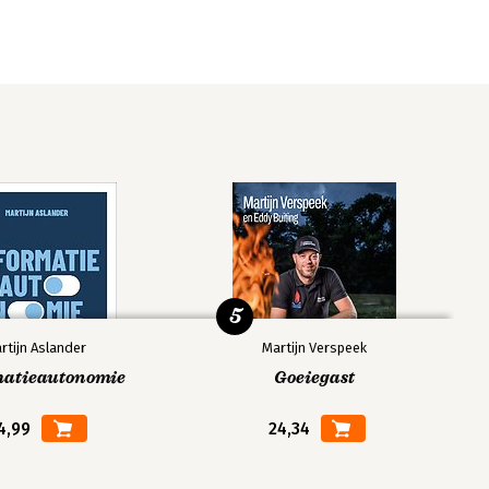
5
rtijn Aslander
Martijn Verspeek
matieautonomie
Goeiegast
4,99
24,34