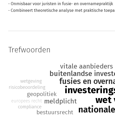
- Onmisbaar voor juristen in fusie- en overnamepraktijk
- Combineert theoretische analyse met praktische toepa
Trefwoorden
vitale aanbieders
buitenlandse invest
fusies en over
wetgeving
risicobeoordeling
investering
geopolitiek
wet 
meldplicht
europees recht
compliance
nationale
bestuursrecht