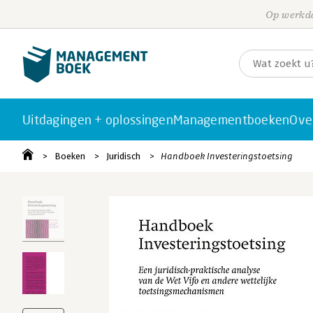
Op werkda
Uitdagingen + oplossingen
Managementboeken
Ove
Boeken
Juridisch
Handboek Investeringstoetsing