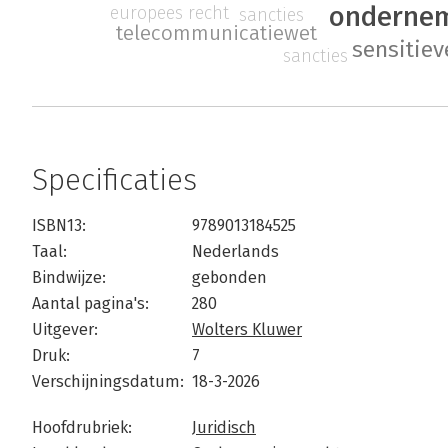
ondernem
europees recht
sancties
telecommunicatiewet
sensitiev
sancties
Specificaties
ISBN13:
9789013184525
Taal:
Nederlands
Bindwijze:
gebonden
Aantal pagina's:
280
Uitgever:
Wolters Kluwer
Druk:
7
Verschijningsdatum:
18-3-2026
Hoofdrubriek:
Juridisch