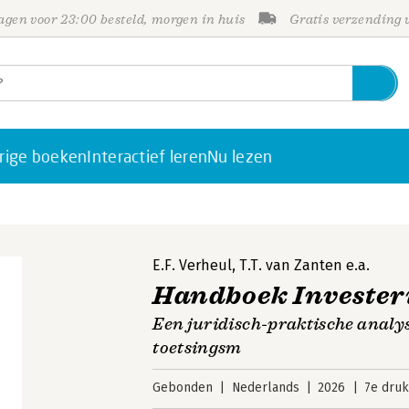
gen voor 23:00 besteld, morgen in huis
Gratis verzending
rige boeken
Interactief leren
Nu lezen
E.F. Verheul
,
T.T. van Zanten
e.a.
Handboek Invester
Een juridisch-praktische analys
toetsingsm
Gebonden
Nederlands
2026
7e druk