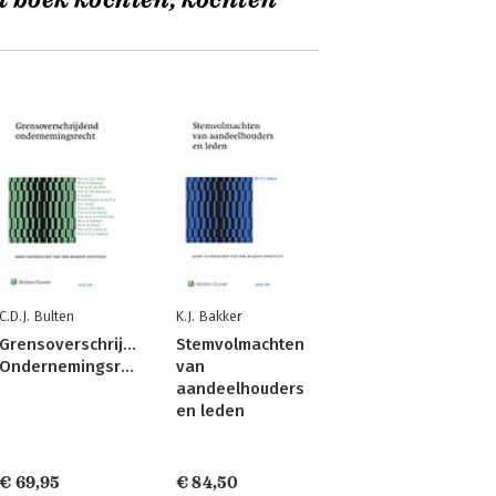
t boek kochten, kochten
C.D.J. Bulten
K.J. Bakker
Grensoverschrijdend
Stemvolmachten
Ondernemingsrecht
van
aandeelhouders
en leden
€ 69,95
€ 84,50