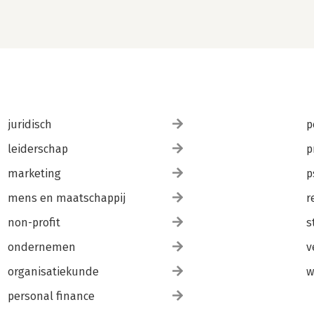
juridisch
p
leiderschap
p
marketing
p
mens en maatschappij
r
non-profit
s
ondernemen
v
organisatiekunde
w
personal finance