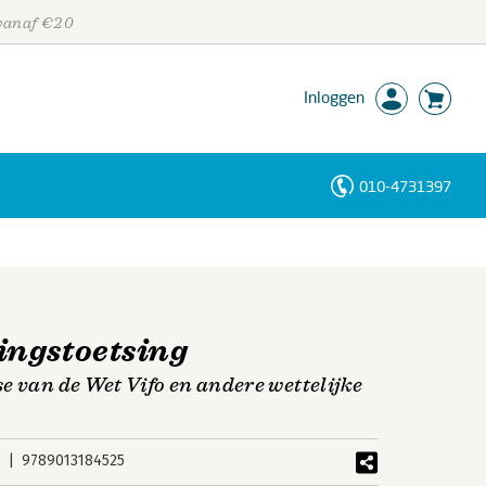
 vanaf €20
Inloggen
010-4731397
Personen
Trefwoorden
ingstoetsing
e van de Wet Vifo en andere wettelijke
9789013184525