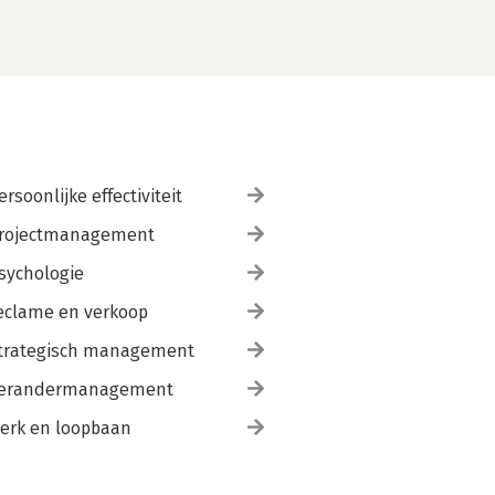
ersoonlijke effectiviteit
rojectmanagement
sychologie
eclame en verkoop
trategisch management
erandermanagement
erk en loopbaan