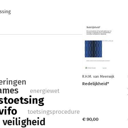
ssing
R.H.M. van Meerwijk
eringen
Redelijkheid*
names
energiewet
stoetsing
vifo
toetsingsprocedure
 veiligheid
€ 90,00