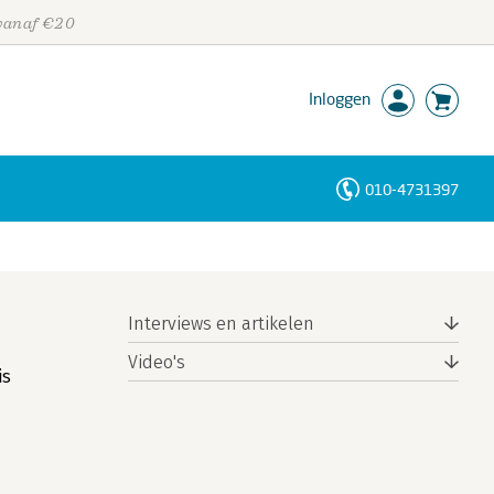
 vanaf €20
Inloggen
010-4731397
Personen
Trefwoorden
Interviews en artikelen
Video's
is