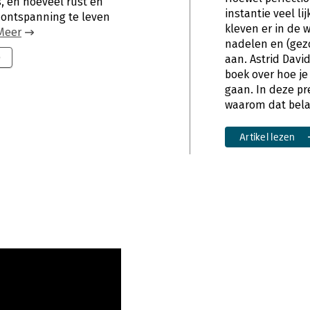
is, en hoeveel rust en
instantie veel lij
 ontspanning te leven
kleven er in de w
Meer
nadelen en (gezo
9
aan. Astrid Davi
boek over hoe j
gaan. In deze pre
waarom dat belan
Artikel lezen