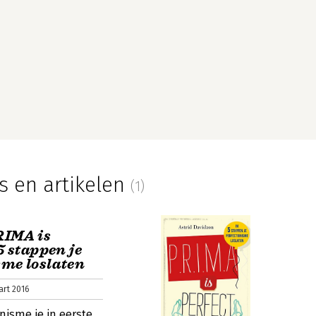
s en artikelen
(1)
RIMA is
 5 stappen je
sme loslaten
art 2016
nisme je in eerste