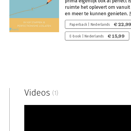
prima eigenlijk ook al perfect 
ruimte het oplevert om vanuit
en meer te kunnen genieten.
€ 22,9
Paperback | Nederlands
€ 15,99
E-book | Nederlands
Videos
(1)