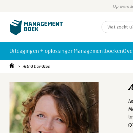
Op werkda
Uitdagingen + oplossingen
Managementboeken
Ove
Astrid Davidzon
As
Ma
lo
ge