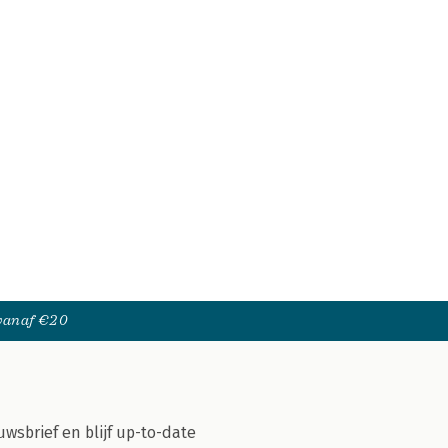
 vanaf €20
uwsbrief en blijf up-to-date