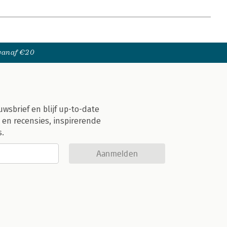
 vanaf €20
uwsbrief en blijf up-to-date
 en recensies, inspirerende
s.
Aanmelden