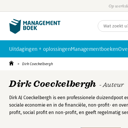
Op werkda
Uitdagingen + oplossingen
Managementboeken
Ove
Dirk Coeckelbergh
Dirk Coeckelbergh
- Auteur
Dirk AJ Coeckelbergh is een professionele duizendpoot en
sociale economie en in de financiële, non-profit- en ove
profit, social profit en non-profit, en geeft regelmatig s