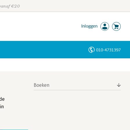
 vanaf €20
Inloggen
010-4731397
Personen
Trefwoorden
Boeken
 de
in