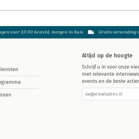
gen voor 23:00 besteld, morgen in huis
Gratis verzending
Altijd op de hoogte
Schrijf u in voor onze nie
diensten
met relevante interviews
events en de beste actie
rogramma
nnen