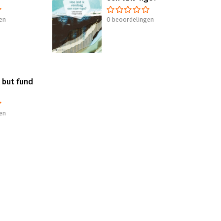
en
0 beoordelingen
 but fund
en