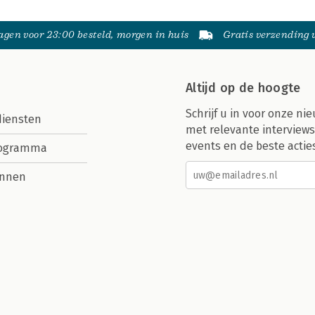
gen voor 23:00 besteld, morgen in huis
Gratis verzending
Altijd op de hoogte
Schrijf u in voor onze nie
diensten
met relevante interviews
events en de beste actie
rogramma
nnen