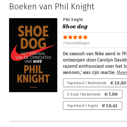
Boeken van Phil Knight
Phil Knight
Shoe dog
2 beoordelingen
De swoosh van Nike werd in 197
ontworpen door Carolyn Davids
razend enthousiast over het log
wennen,' was zijn reactie.
Mee
€ 13,50
Paperback | Nederlands
€ 7,99
E-book | Nederlands
€ 16,41
Paperback | Engels