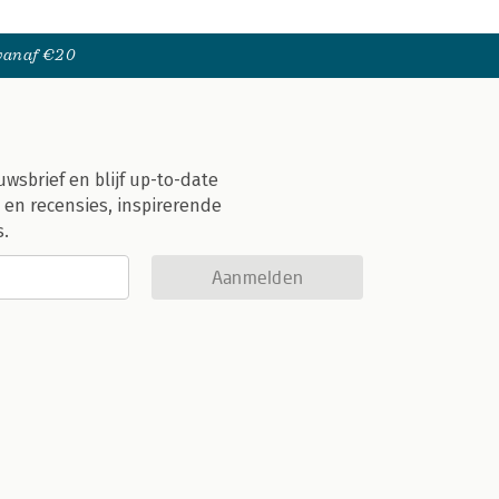
 vanaf €20
uwsbrief en blijf up-to-date
 en recensies, inspirerende
s.
Aanmelden