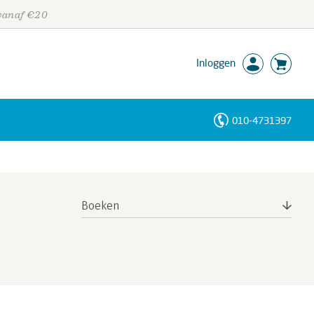
 vanaf €20
Inloggen
010-4731397
Personen
Trefwoorden
Boeken