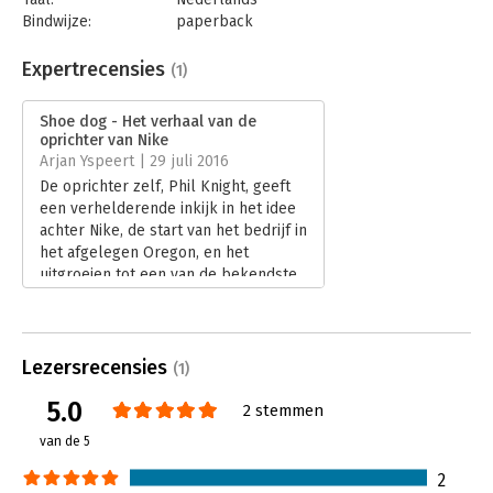
Bindwijze:
paperback
Aantal pagina's:
416
Uitgever:
Het Spectrum
Expertrecensies
(1)
Druk:
1
Verschijningsdatum:
5-1-2018
Shoe dog - Het verhaal van de
oprichter van Nike
Hoofdrubriek:
Ondernemen
Arjan Yspeert | 29 juli 2016
De oprichter zelf, Phil Knight, geeft
een verhelderende inkijk in het idee
achter Nike, de start van het bedrijf in
het afgelegen Oregon, en het
uitgroeien tot een van de bekendste
wereldmerken. In de kloeke
hardcover van Het Spectrum neemt
hij daarvoor 412 bladzijden en
beschrijft de ups and downs open en
Lezersrecensies
(1)
eerlijk.
5.0
Lees verder
2 stemmen
van de 5
2