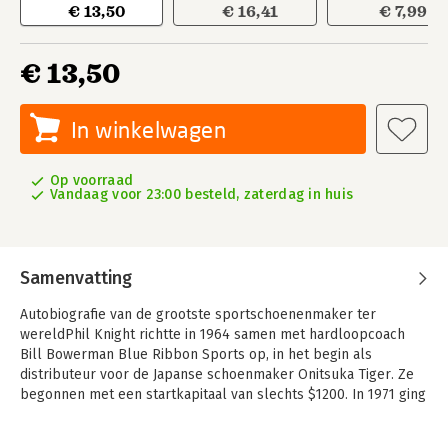
€ 13,50
€ 16,41
€ 7,99
€ 13,50
In winkelwagen
Op voorraad
Vandaag voor 23:00 besteld, zaterdag in huis
Samenvatting
Autobiografie van de grootste sportschoenenmaker ter
wereldPhil Knight richtte in 1964 samen met hardloopcoach
Bill Bowerman Blue Ribbon Sports op, in het begin als
distributeur voor de Japanse schoenmaker Onitsuka Tiger. Ze
begonnen met een startkapitaal van slechts $1200. In 1971 ging
het bedrijf verder als Nike Inc. Knight wilde het oorspronkelijk
Dimension 6 noemen. Jeff Johnson, Knights eerste werknemer,