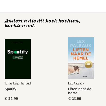
1965
1966
1967
1968
Anderen die dit boek kochten,
1969
kochten ook
1970
1971
1972
1973
1974
Deel Twee
1975
1976
1977
1978
1979
1980
Jonas Leijonhufvud
Lex Paleaux
Spotify
Liften naar de
Epiloog
hemel
€ 24,99
€ 23,99