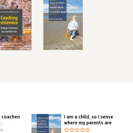
 coachen
I am a child, so I sense
where my parents are
en