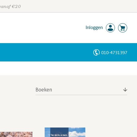
 vanaf €20
Inloggen
010-4731397
Personen
Trefwoorden
Boeken