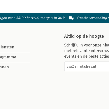
gen voor 23:00 besteld, morgen in huis
Gratis verzending
Altijd op de hoogte
Schrijf u in voor onze nie
diensten
met relevante interviews
events en de beste actie
rogramma
nnen