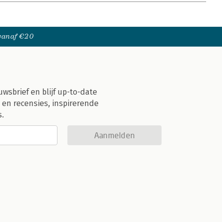
 vanaf €20
uwsbrief en blijf up-to-date
 en recensies, inspirerende
s.
Aanmelden