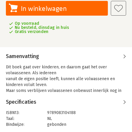
In winkelwagen
Op voorraad
Nu besteld, dinsdag in huis
Gratis verzonden
Samenvatting
Dit boek gaat over kinderen, en daarom gaat het over
volwassenen. Als iedereen
vanuit de eigen positie leeft, kunnen alle volwassenen en
kinderen voluit leven.
Maar soms verblijven volwassenen onbewust innerlijk nog in
de kindpositie.Kinderen kunnen niet anders dan reageren.
Specificaties
Soms in gedrag dat we als ongewenst ervaren, bijvoorbeeld
brutaliteit, maar ook in gedrag dat we positief labelen: ‘ze zijn
ISBN13:
9789083104188
zo zorgzaam, je hebt geen kind aan ze …‘ En dan gaat het
Taal:
NL
niemand echt goed.
Bindwijze:
gebonden
Bibi Schreuder schenkt met dit boek een schat aan kennis,
Aantal pagina's:
272
ervaringen en inzichten