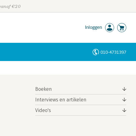
 vanaf €20
Inloggen
010-4731397
Personen
Trefwoorden
Boeken
Interviews en artikelen
Video's