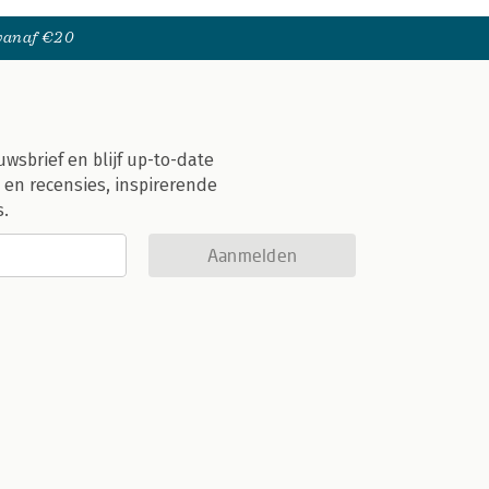
 vanaf €20
uwsbrief en blijf up-to-date
 en recensies, inspirerende
s.
Aanmelden