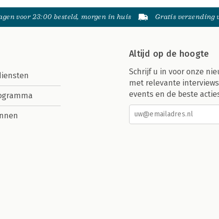
gen voor 23:00 besteld, morgen in huis
Gratis verzending
Altijd op de hoogte
Schrijf u in voor onze nie
diensten
met relevante interviews
events en de beste actie
rogramma
nnen