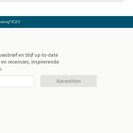
 vanaf €20
uwsbrief en blijf up-to-date
 en recensies, inspirerende
s.
Aanmelden