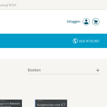
 vanaf €20
Inloggen
010-4731397
Personen
Trefwoorden
Boeken