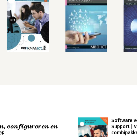
Software v
n, configureren en
Support | V
et
combipakk