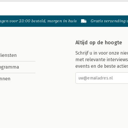
gen voor 23:00 besteld, morgen in huis
Gratis verzending
Altijd op de hoogte
Schrijf u in voor onze nie
diensten
met relevante interviews
events en de beste actie
rogramma
nnen