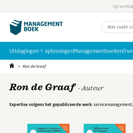
Op werkda
Uitdagingen + oplossingen
Managementboeken
Ove
Ron de Graaf
Ron de Graaf
- Auteur
Expertise volgens het gepubliceerde werk:
servicemanagement, s