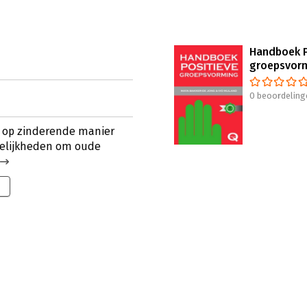
Handboek P
groepsvor
0 beoordeling
e op zinderende manier
elijkheden om oude