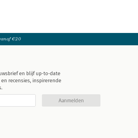
 vanaf €20
uwsbrief en blijf up-to-date
 en recensies, inspirerende
s.
Aanmelden