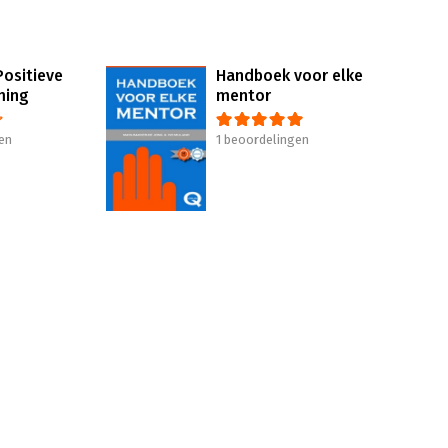
ositieve
Handboek voor elke
ming
mentor
en
1 beoordelingen