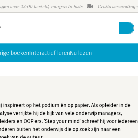
gen voor 23:00 besteld, morgen in huis
Gratis verzending
rige boeken
Interactief leren
Nu lezen
ij inspireert op het podium én op papier. Als opleider in de
lyse verrijkte hij de kijk van vele onderwijsmanagers,
leiders en OOP’ers. ‘Step your mind’ schreef hij voor iedereen
anderen buiten het onderwijs die op zoek zijn naar een
 boek van de auteur.