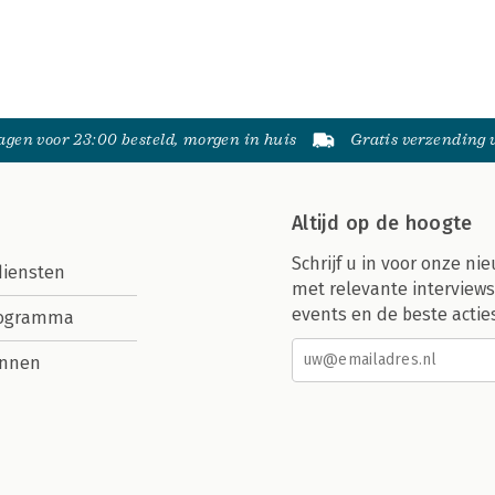
gen voor 23:00 besteld, morgen in huis
Gratis verzending
Altijd op de hoogte
Schrijf u in voor onze nie
diensten
met relevante interviews
events en de beste actie
rogramma
nnen