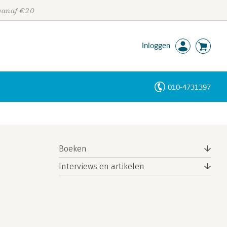
 vanaf €20
Inloggen
010-4731397
Personen
Trefwoorden
Boeken
Interviews en artikelen