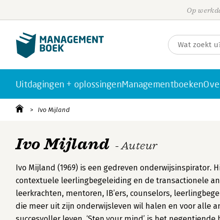
Op werkda
Uitdagingen + oplossingen
Managementboeken
Ove
Ivo Mijland
Ivo Mijland
- Auteur
Ivo Mijland (1969) is een gedreven onderwijsinspirator. H
contextuele leerlingbegeleiding en de transactionele ana
leerkrachten, mentoren, IB’ers, counselors, leerlingbege
die meer uit zijn onderwijsleven wil halen en voor alle 
succesvoller leven. ‘Step your mind’ is het negentiende