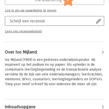
?
Log in om uw waardering te geven
Schrijf een recensie
Lees ons recensiebeleid
Over Ivo Mijland
Ivo Mijland (1969) is een gedreven onderwijsinspirator. Hij 
inspireert op het podium én op papier. Als opleider in de 
contextuele leerlingbegeleiding en de transactionele analyse 
verrijkte hij de kijk van vele onderwijsmanagers, leerkrachten, 
mentoren, IB’ers, counselors, leerlingbegeleiders en OOP’ers. 
‘Step your mind’ schreef hij voor iedereen die meer uit zijn 
onderwijsleven wil halen en voor alle anderen buiten het 
onderwijs die op zoek zijn naar een succesvoller leven. ‘Step 
Andere boeken door Ivo Mijland
your mind’ is het negentiende boek van de auteur.
Inhoudsopgave