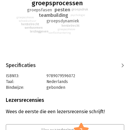
groepsprocessen
behouden van positieve groepsvorming in de klas.
pesten
groepsfasen
groepsdruk
teambuilding
psychologie
groepscohesie
groepsdynamiek
schoolcultuur
herstelrecht
herstelrecht
werkvormen
groepscohesie
leidinggeven
conflicthantering
Specificaties
ISBN13:
9789079596072
Taal:
Nederlands
Bindwijze:
gebonden
Aantal pagina's:
197
Uitgever:
Uitgeverij Quirijn
Lezersrecensies
Druk:
7
Verschijningsdatum:
1-10-2009
Wees de eerste die een lezersrecensie schrijft!
Hoofdrubriek:
Non-profit
Uw waardering