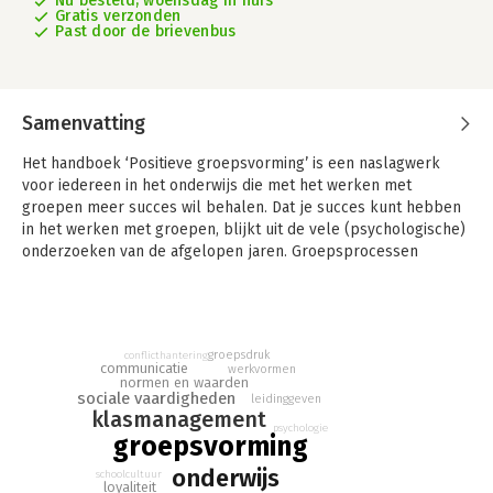
Nu besteld, woensdag in huis
Gratis verzonden
Past door de brievenbus
Samenvatting
Het handboek ‘Positieve groepsvorming’ is een naslagwerk
voor iedereen in het onderwijs die met het werken met
groepen meer succes wil behalen. Dat je succes kunt hebben
in het werken met groepen, blijkt uit de vele (psychologische)
onderzoeken van de afgelopen jaren. Groepsprocessen
worden beïnvloed door vele factoren. En bij die factoren gaat
het verder dan de vraag welke kinderen je bij elkaar plaatst.
Het is zeker niet zo dat je vanzelf een hele lieve groep krijgt,
als je dertig hele lieve kinderen in een groep plaatst. Ander
groepsdruk
conflicthantering
misverstand is dat je met kleinere groepen per definitie een
communicatie
werkvormen
normen en waarden
makkelijke groep krijgt.
sociale vaardigheden
leidinggeven
klasmanagement
In dit handboek zijn theorie en praktijk gekoppeld om zo een
psychologie
groepsvorming
aangenaam recept te presenteren voor de dagelijkse omgang
met groepen op school. De vele oefeningen zijn uitgebreid
onderwijs
schoolcultuur
getest en bieden een praktische bijdrage aan het ontstaan en
loyaliteit