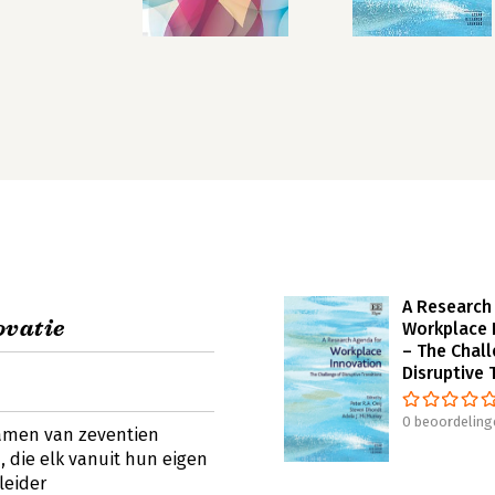
A Research
ovatie
Workplace 
– The Chal
Disruptive 
0 beoordeling
samen van zeventien
die elk vanuit hun eigen
leider