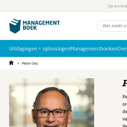
Op werkda
Uitdagingen + oplossingen
Managementboeken
Ove
Peter Oeij
Pe
or
de
va
He