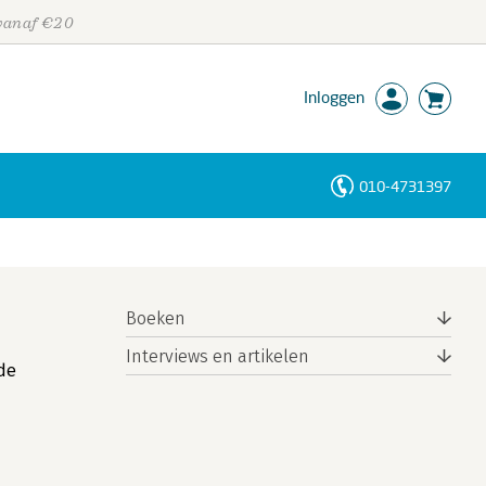
 vanaf €20
Inloggen
010-4731397
Personen
Trefwoorden
Boeken
Interviews en artikelen
 de