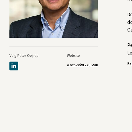
De
do
Oe
Pe
L
Volg Peter Oeij op
Website
Ex
www.peteroeij.com