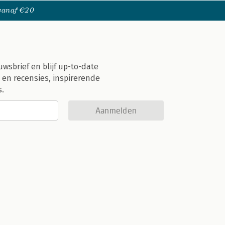
 vanaf €20
uwsbrief en blijf up-to-date
 en recensies, inspirerende
s.
Aanmelden