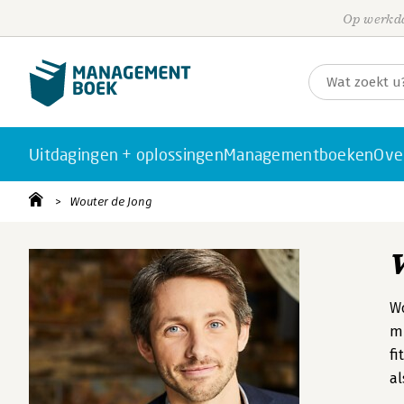
Op werkda
Uitdagingen + oplossingen
Managementboeken
Ove
Wouter de Jong
Wo
mi
fi
al