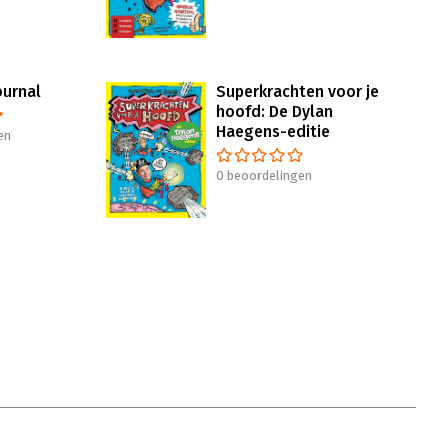
urnal
Superkrachten voor je
hoofd: De Dylan
Haegens-editie
en
0 beoordelingen