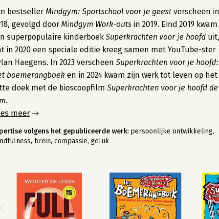
jn bestseller
Mindgym: Sportschool voor je geest
verscheen i
18, gevolgd door
Mindgym Work-outs
in 2019. Eind 2019 kwam
jn superpopulaire kinderboek
Superkrachten voor je hoofd
uit
t in 2020 een speciale editie kreeg samen met YouTube-ster
lan Haegens. In 2023 verscheen
Superkrachten voor je hoofd:
et boemerangboek
en in 2024 kwam zijn werk tot leven op het
tte doek met de bioscoopfilm
Superkrachten voor je hoofd de
lm.
ees meer
pertise volgens het gepubliceerde werk:
persoonlijke ontwikkeling,
ndfulness, brein, compassie, geluk