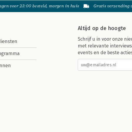
gen voor 23:00 besteld, morgen in huis
Gratis verzending
Altijd op de hoogte
Schrijf u in voor onze nie
diensten
met relevante interviews
events en de beste actie
rogramma
nnen