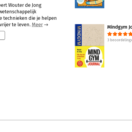
eert Wouter de Jong
wetenschappelijk
 technieken die je helpen
rijer te leven.
Meer
Mindgym Jo
9
3 beoordeling