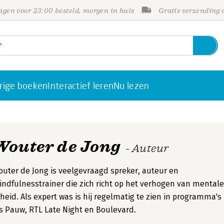
gen voor 23:00 besteld, morgen in huis
Gratis verzending
rige boeken
Interactief leren
Nu lezen
Wouter de Jong
- Auteur
uter de Jong is veelgevraagd spreker, auteur en
ndfulnesstrainer die zich richt op het verhogen van mentale
theid. Als expert was is hij regelmatig te zien in programma's
s Pauw, RTL Late Night en Boulevard.