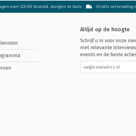
gen voor 23:00 besteld, morgen in huis
Gratis verzending
Altijd op de hoogte
Schrijf u in voor onze nie
diensten
met relevante interviews
events en de beste actie
rogramma
nnen