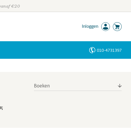
 vanaf €20
Inloggen
010-4731397
Personen
Trefwoorden
Boeken
w;