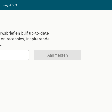
 vanaf €20
uwsbrief en blijf up-to-date
 en recensies, inspirerende
s.
Aanmelden