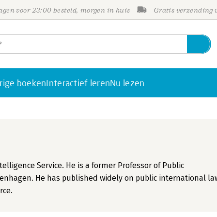
gen voor 23:00 besteld, morgen in huis
Gratis verzending
rige boeken
Interactief leren
Nu lezen
elligence Service. He is a former Professor of Public
openhagen. He has published widely on public international la
rce.