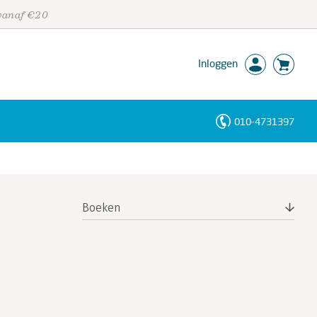
 vanaf €20
Inloggen
010-4731397
Personen
Trefwoorden
Boeken