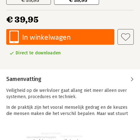
€ 39,95
€ 39,95
€ 39,95
In winkelwagen
Direct te downloaden
Samenvatting
Veiligheid op de werkvloer gaat allang niet meer alleen over
systemen, procedures en techniek.
In de praktijk zijn het vooral menselijk gedrag en de keuzes
die mensen maken die het verschil bepalen. Maar wat stuurt
dat gedrag? Hoe kun je er grip op krijgen? Is gedrag te
beïnvloeden – en zo ja, hoe dan?
persoonlijkheid
In deze tweede editie van
Gedrag & Veiligheid
verkennen
ongevalspreventie
neurowetenschappen