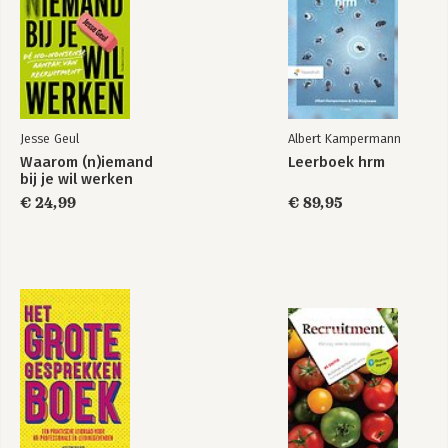
Gedrag en
The Wiley Blackwell
veiligheid
Handbook of the
Psychology of
Occupational Safety
and Workplace
Health
Jesse Geul
Albert Kampermann
Waarom (n)iemand
Leerboek hrm
Bekijk alle boeken
bij je wil werken
€ 24,99
€ 89,95