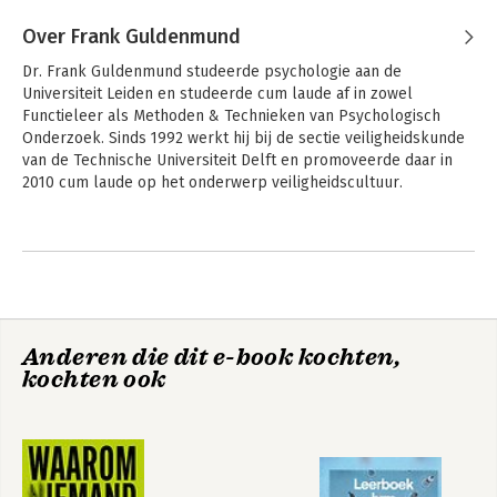
Over Frank Guldenmund
Dr. Frank Guldenmund studeerde psychologie aan de 
Universiteit Leiden en studeerde cum laude af in zowel 
Functieleer als Methoden & Technieken van Psychologisch 
Onderzoek. Sinds 1992 werkt hij bij de sectie veiligheidskunde 
van de Technische Universiteit Delft en promoveerde daar in 
2010 cum laude op het onderwerp veiligheidscultuur.

Naast cultuur houdt hij zich bezig met verschillende 
Andere boeken door Frank
veiligheidskundige onderwerpen, in het bijzonder met het 
Guldenmund
managen van veiligheid en het bevorderen van veilig gedrag in 
risicovolle organisaties. Hij is tevens coördinator van de post-
initiële opleiding Management of Safety, Health & Environment 
(MoSHE) aan de TU Delft.
Anderen die dit e-book kochten,
kochten ook