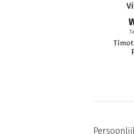
V
W
T
Timot
Persoonli