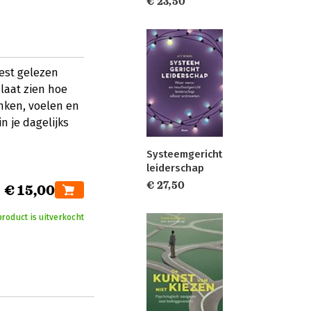
€ 23,50
est gelezen
laat zien hoe
nken, voelen en
n je dagelijks
Systeemgericht
leiderschap
€ 27,50
€ 15,00
product is uitverkocht