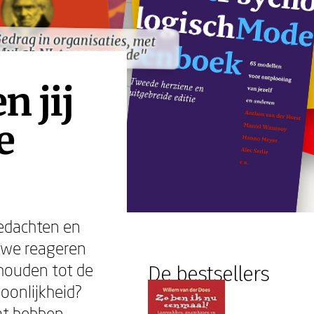
edrag in organisaties, met
edrag in organisaties, met
MyLab NL toegangscode"
MyLab NL toegangscode"
n jij
e
gedachten en
 we reageren
houden tot de
De bestsellers
oonlijkheid?
at hebben