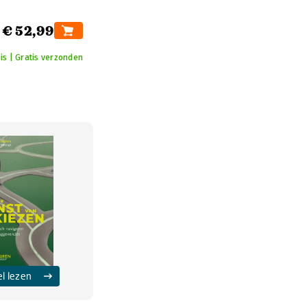
€ 52,99
is | Gratis verzonden
el lezen