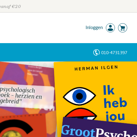
 vanaf €20
Inloggen
010-4731397
Personen
Trefwoorden
psychologisch
boek - herzien en
psychologisch
boek - herzien en
tgebreid"
tgebreid"