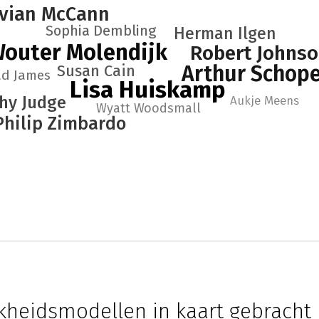
ivian McCann
Sophia Dembling
Herman Ilgen
outer Molendijk
Robert Johns
Susan Cain
Arthur Schop
ad James
Lisa Huiskamp
hy Judge
Aukje Meens
Wyatt Woodsmall
Philip Zimbardo
jkheidsmodellen in kaart gebracht