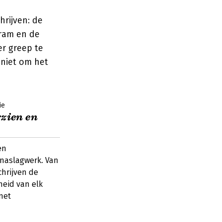
hrijven: de
gram en de
er greep te
 niet om het
ie
rzien en
en
 naslagwerk. Van
chrijven de
heid van elk
met