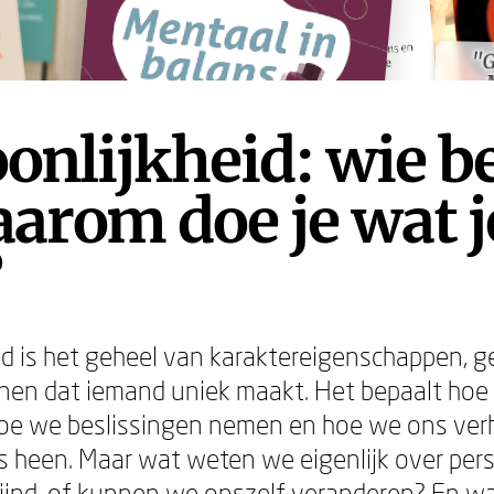
"G
"G
onlijkheid: wie be
arom doe je wat j
?
id is het geheel van karaktereigenschappen, 
nen dat iemand uniek maakt. Het bepaalt hoe
hoe we beslissingen nemen en hoe we ons ver
 heen. Maar wat weten we eigenlijk over pers
lijnd, of kunnen we onszelf veranderen? En w