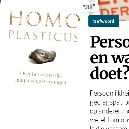
"Stil"
"Stil"
trefwoord
Perso
en wa
doet
Persoonlijkhe
gedragspatro
op anderen, 
wereld om ons
Is die vastom