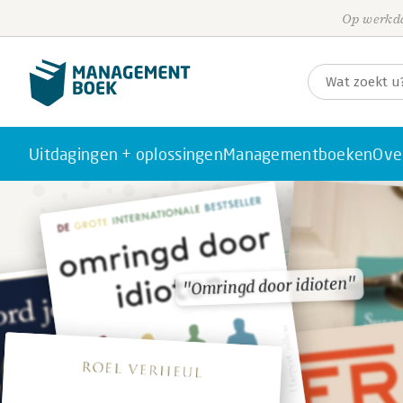
Op werkda
Uitdagingen + oplossingen
Managementboeken
Ove
"Omringd door idioten"
"Omringd door idioten"