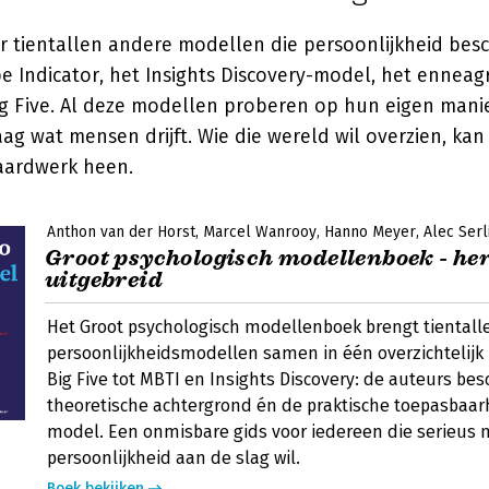
er tientallen andere modellen die persoonlijkheid besc
pe Indicator, het Insights Discovery-model, het ennea
ig Five. Al deze modellen proberen op hun eigen mani
aag wat mensen drijft. Wie die wereld wil overzien, kan
aardwerk heen.
Anthon van der Horst
Marcel Wanrooy
Hanno Meyer
Alec Serl
Groot psychologisch modellenboek - he
uitgebreid
Het Groot psychologisch modellenboek brengt tientall
persoonlijkheidsmodellen samen in één overzichtelijk
Big Five tot MBTI en Insights Discovery: de auteurs bes
theoretische achtergrond én de praktische toepasbaar
model. Een onmisbare gids voor iedereen die serieus 
persoonlijkheid aan de slag wil.
Boek bekijken