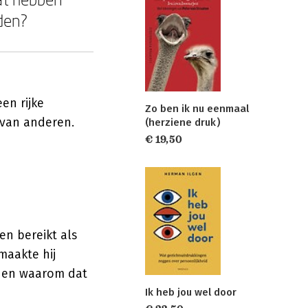
den?
en rijke
Zo ben ik nu eenmaal
n van anderen.
(herziene druk)
€ 19,50
en bereikt als
 maakte hij
— en waarom dat
Ik heb jou wel door