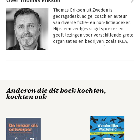
Over Thomas Erikson
Thomas Erikson uit Zweden is 
gedragsdeskundige, coach en auteur 
van diverse fictie- en non-fictieboeken. 
Hij is een veelgevraagd spreker en 
geeft lezingen voor verschillende grote 
organisaties en bedrijven, zoals IKEA, 
Volvo, Microsoft, Coca-Cola en KIA 
Motors. Eerder verschenen bij 
Andere boeken door Thomas
HarperCollins Holland Omringd door 
Erikson
idioten en Omringd door psychopaten.
Anderen die dit boek kochten,
kochten ook