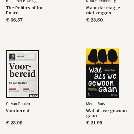
Benjamin Bowling
Nikki Sterkenburg
Bekijk alle boeken
The Politics of the
Maar dat mag je
Police
niet zeggen
€ 66,57
€ 23,50
Ot van Daalen
Merijn Ruis
Voorbereid
Wat als we gewoon
gaan
€ 23,99
€ 21,99