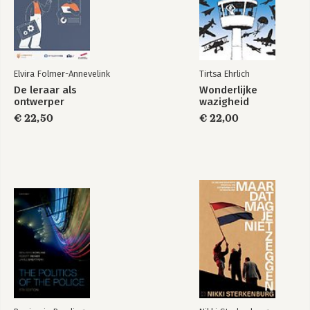
Omringd door
Omringd door
slechte bazen
idioten - De luxe
fullcolour-editie
Elvira Folmer-Annevelink
Tirtsa Ehrlich
De leraar als
Wonderlijke
ontwerper
wazigheid
€ 22,50
€ 22,00
Omringd door
Omringd door
energievreters
leugenaars