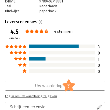
ISBN13:
9789402718881
Taal:
Nederlands
Bindwijze:
paperback
Aantal pagina's:
384
Uitgever:
HarperCollins Holland
Lezersrecensies
(1)
Druk:
3
4.5
Verschijningsdatum:
24-6-2025
4 stemmen
van de 5
Hoofdrubriek:
Psychologie
3
0
1
0
0
?
Uw waardering
Log in om uw waardering te geven
Schrijf een recensie