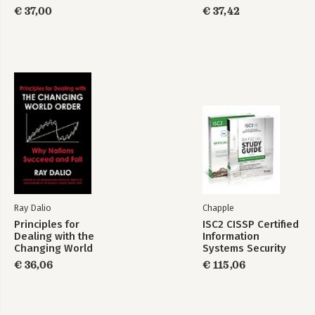
€ 37,00
€ 37,42
Ray Dalio
Chapple
Principles for
ISC2 CISSP Certified
Dealing with the
Information
Changing World
Systems Security
Order
Professional
€ 36,06
€ 115,06
Official Study Guide
& Practice Tests
Bundle, 4th Edition