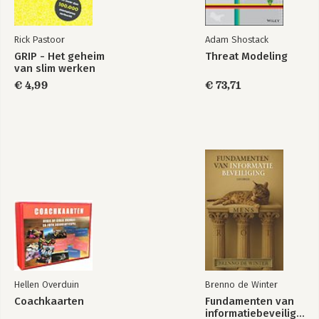
Rick Pastoor
Adam Shostack
GRIP - Het geheim
Threat Modeling
van slim werken
€ 4,99
€ 73,71
Omringd door
Omringd door
idioten - De luxe
energievreters
fullcolour-editie
Hellen Overduin
Brenno de Winter
Bekijk alle boeken
Coachkaarten
Fundamenten van
informatiebeveiliging