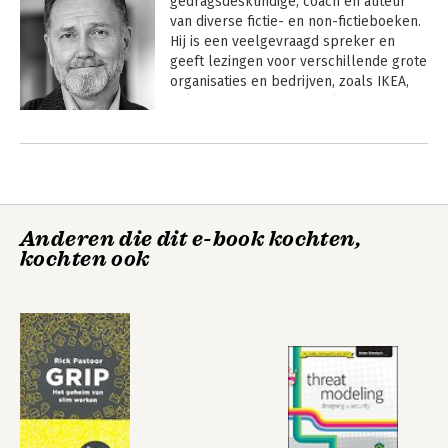
gedragsdeskundige, coach en auteur 
van diverse fictie- en non-fictieboeken. 
Hij is een veelgevraagd spreker en 
geeft lezingen voor verschillende grote 
organisaties en bedrijven, zoals IKEA, 
Volvo, Microsoft, Coca-Cola en KIA 
Motors. Eerder verschenen bij 
Andere boeken door Thomas
HarperCollins Holland Omringd door 
Erikson
idioten en Omringd door psychopaten.
Anderen die dit e-book kochten,
kochten ook
Omringd door
Omringd door
idioten
slechte bazen