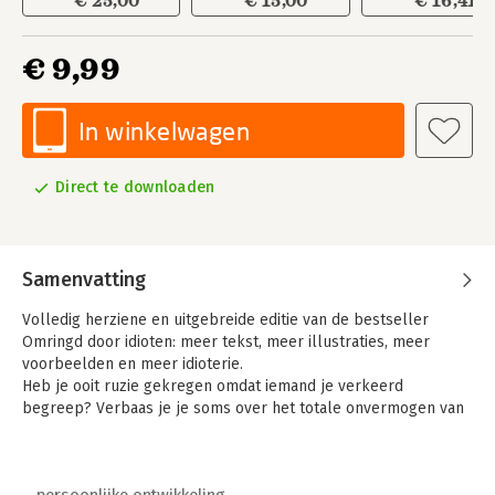
€ 25,00
€ 15,00
€ 16,41
€ 9,99
In winkelwagen
Direct te downloaden
Samenvatting
Volledig herziene en uitgebreide editie van de bestseller
Omringd door idioten: meer tekst, meer illustraties, meer
voorbeelden en meer idioterie.
Heb je ooit ruzie gekregen omdat iemand je verkeerd
begreep? Verbaas je je soms over het totale onvermogen van
anderen om jouw punt te zien? Of heb je er genoeg van dat er
niet naar je geluisterd wordt? Je bent niet de enige. Na een
rampzalige ontmoeting met een succesvolle ondernemer die
persoonlijke ontwikkeling