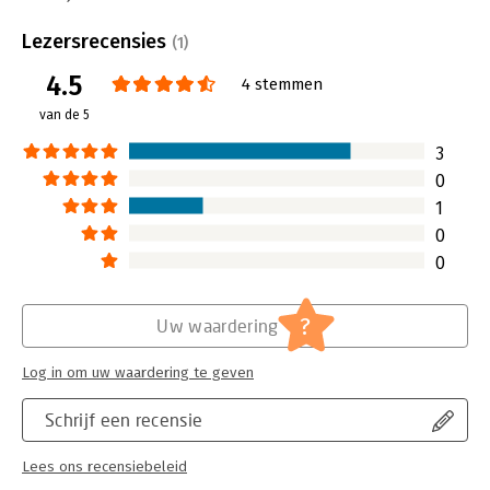
Beveiliging:
none
Bestandsformaat:
epub
Lezersrecensies
(1)
Aantal pagina's:
313
4.5
Uitgever:
HarperCollins Holland
4 stemmen
Druk:
1
van de 5
Verschijningsdatum:
24-6-2025
3
Hoofdrubriek:
Psychologie
0
1
0
0
?
Uw waardering
Log in om uw waardering te geven
Schrijf een recensie
Lees ons recensiebeleid