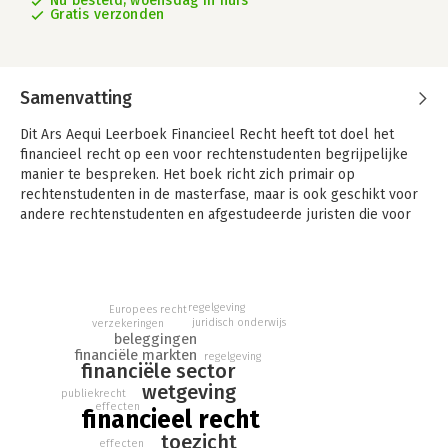
Nu besteld, woensdag in huis
Gratis verzonden
Samenvatting
Dit Ars Aequi Leerboek Financieel Recht heeft tot doel het
financieel recht op een voor rechtenstudenten begrijpelijke
manier te bespreken. Het boek richt zich primair op
rechtenstudenten in de masterfase, maar is ook geschikt voor
andere rechtenstudenten en afgestudeerde juristen die voor
het eerst in aanraking komen met het financieel recht.
Het uitgangspunt van dit leerboek is dat de lezer de financiële
praktijk nog niet echt kent. Daarom wordt aan de hand van
voorbeelden steeds duidelijk gemaakt wat voor entiteiten of
regelgeving
Europees recht
juridisch onderwijs
verzekeringen
activiteiten worden gereguleerd en waarom ze worden
beleggingen
gereguleerd. Steeds wordt enkel de hoofdlijn geschetst, met
financiële markten
regelgeving
financiële sector
de nodige concrete verwijzingen naar regelgeving en
wetgeving
rechtspraak en enkele verwijzingen naar literatuur, zodat
publiekrecht
lezers die dat willen verder kunnen graven.
effecten
financieel recht
toezicht
In dit leerboek is gekozen voor een ruime definitie van
effecten