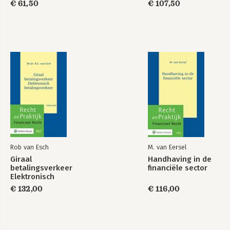
€ 61,50
€ 107,50
Tomas Arons
Rob van Esch
M. van Eersel
Giraal
Handhaving in de
betalingsverkeer
financiële sector
Elektronisch
betalingsverkeer
€ 132,00
€ 116,00