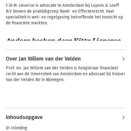
op het proefschrift Middellijke vertegenwoordiging in het 
C.W.M. Lieverse is advocate te Amsterdam bij Loyens & Loeff 
Europese contractenrecht. Hij heeft diverse publicaties op het 
N.V binnen de praktijkgroep Bank- en Effectenrecht. Haar 
gebied van het bank- en effectenrecht en het vermogensrecht 
specialiteit is wet- en regelgeving betreffende het toezicht op 
op zijn naam staan.
de financiële markten.
Andere boeken door Kitty Lieverse
Over Jan Willem van der Velden
A Bank's Duty of
Aansprakelijkheid
Care
in de financiële
Prof. mr. Jan Willem van der Velden is hoogleraar financieel 
sector
recht aan de Universiteit van Amsterdam en advocaat bij Keijser 
Van der Velden NV in Nijmegen.
Zorgplicht in de
Inhoudsopgave
financiële sector
01 Inleiding