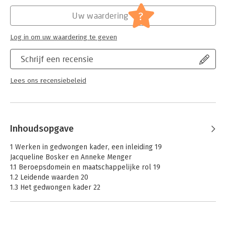
Hoofdrubriek:
Mens en maatschappij
?
Uw waardering
Log in om uw waardering te geven
Schrijf een recensie
Lees ons recensiebeleid
Inhoudsopgave
1 Werken in gedwongen kader, een inleiding 19
Jacqueline Bosker en Anneke Menger
1.1 Beroepsdomein en maatschappelijke rol 19
1.2 Leidende waarden 20
1.3 Het gedwongen kader 22
1.4 De eigen verantwoordelijkheid van cliënten in gedwongen
kader 25
1.5 Gebruiken en legitimeren van macht 27