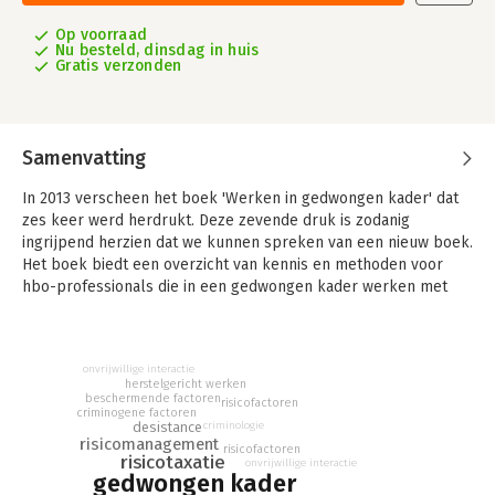
Op voorraad
Nu besteld, dinsdag in huis
Gratis verzonden
Samenvatting
In 2013 verscheen het boek 'Werken in gedwongen kader' dat
zes keer werd herdrukt. Deze zevende druk is zodanig
ingrijpend herzien dat we kunnen spreken van een nieuw boek.
Het boek biedt een overzicht van kennis en methoden voor
hbo-professionals die in een gedwongen kader werken met
volwassenen die delicten plegen.
Het eerste deel omvat kaderstellende en funderende
theorieën: over de forensisch sociale professionaliteit, het
onvrijwillige interactie
herstelgericht werken
strafprocesrecht, de ontwikkeling en afbouw van delictgedrag,
beschermende factoren
risicofactoren
professionele reflectie en veerkracht van professionals.
criminogene factoren
criminologie
desistance
risicomanagement
In deel twee ligt de focus op de planning en organisatie van
risicofactoren
risicotaxatie
onvrijwillige interactie
het forensisch sociale traject. Dit deel gaat dus over planmatig
gedwongen kader
werken, inschatten van risico- en beschermende factoren,