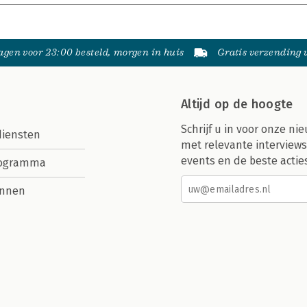
gen voor 23:00 besteld, morgen in huis
Gratis verzending
Altijd op de hoogte
Schrijf u in voor onze nie
diensten
met relevante interviews
events en de beste actie
rogramma
nnen