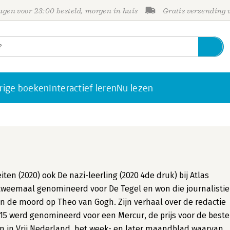
gen voor 23:00 besteld, morgen in huis
Gratis verzending
rige boeken
Interactief leren
Nu lezen
en (2020) ook De nazi-leerling (2020 4de druk) bij Atlas
 tweemaal genomineerd voor De Tegel en won die journalisti
van de moord op Theo van Gogh. Zijn verhaal over de redactie
015 werd genomineerd voor een Mercur, de prijs voor de beste
nen in Vrij Nederland, het week- en later maandblad waarvan