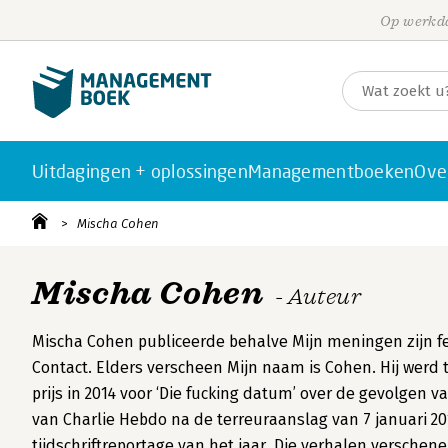
Op werkda
Uitdagingen + oplossingen
Managementboeken
Ove
Mischa Cohen
Mischa Cohen
- Auteur
Mischa Cohen publiceerde behalve Mijn meningen zijn feit
Contact. Elders verscheen Mijn naam is Cohen. Hij werd
prijs in 2014 voor ‘Die fucking datum’ over de gevolgen 
van Charlie Hebdo na de terreuraanslag van 7 januari 2
tijdschriftreportage van het jaar. Die verhalen versche