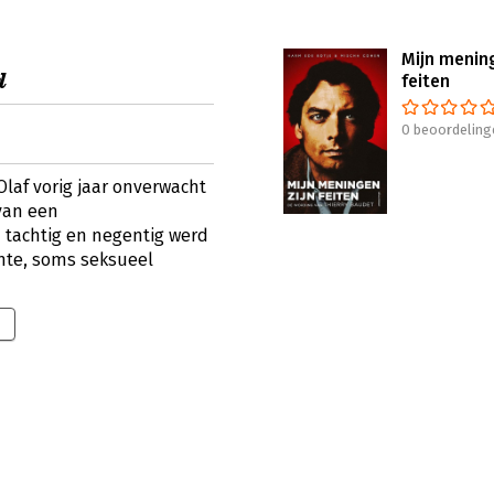
Mijn mening
d
feiten
0 beoordeling
laf vorig jaar onverwacht
 van een
n tachtig en negentig werd
ante, soms seksueel