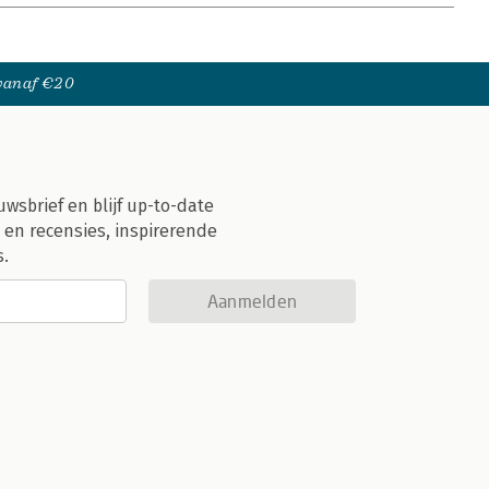
 vanaf €20
uwsbrief en blijf up-to-date
 en recensies, inspirerende
s.
Aanmelden