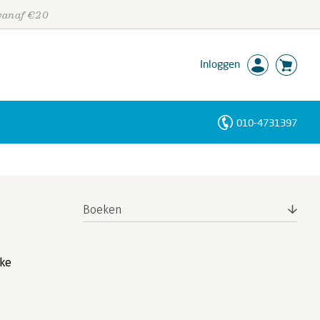
 vanaf €20
Inloggen
010-4731397
Personen
Trefwoorden
Boeken
eke