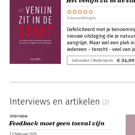
Het venijn zit in de st
0 beoordelingen
Gefeliciteerd met je benoemin
nieuwe uitdaging die je natuu
aangrijpt. Maar wel een plek i
iedereen – terecht - veel van 
€ 34,99
Gebonden | Nederlands
Interviews en artikelen
(2)
Interview
Feedback moet geen toeval zijn
| 5 februari 2025