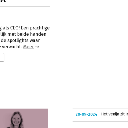
art
g als CEO! Een prachtige
rlijk met beide handen
n de spotlights waar
je verwacht.
Meer
Het venijn zit
20-09-2024