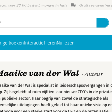
gen voor 23:00 besteld, morgen in huis
Gratis verzending
rige boeken
Interactief leren
Nu lezen
Maaike van der Wal
- Auteur
aike van der Wal is specialist in leiderschapsovergangen in 
p. Zij begeleidt al ruim vijftien jaar nieuwe CEO’s in de private
 publieke sector. Haar begrip van zowel de strategische als
nselijke uitdagingen heeft geleid tot haar unieke visie op e
thode voor een sterke start voor de CEO en de organisatie.