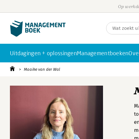
Op werkda
Uitdagingen + oplossingen
Managementboeken
Ove
Maaike van der Wal
Ma
to
en
me
me