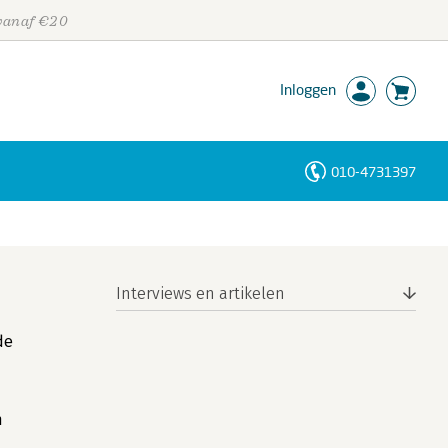
 vanaf €20
Inloggen
010-4731397
Personen
Trefwoorden
Interviews en artikelen
de
n