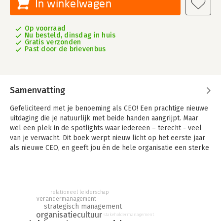
In winkelwagen
Op voorraad
Nu besteld, dinsdag in huis
Gratis verzonden
Past door de brievenbus
Samenvatting
Gefeliciteerd met je benoeming als CEO! Een prachtige nieuwe
uitdaging die je natuurlijk met beide handen aangrijpt. Maar
wel een plek in de spotlights waar iedereen – terecht - veel
van je verwacht. Dit boek werpt nieuw licht op het eerste jaar
als nieuwe CEO, en geeft jou én de hele organisatie een sterke
start. Want het is niet vanzelfsprekend dat het goed gaat in de
nieuwe setting en als het niet lukt, heeft de hele organisatie er
last van.
relationeel leiderschap
Afhankelijk van hun start kunnen briljante CEO’s lang
verandermanagement
worstelen en minder ervaren CEO’s al vroeg schitteren.
strategisch management
Effectieve CEO’s begrijpen dat onboarden als CEO precair is
organisatiecultuur
stakeholdermanagement