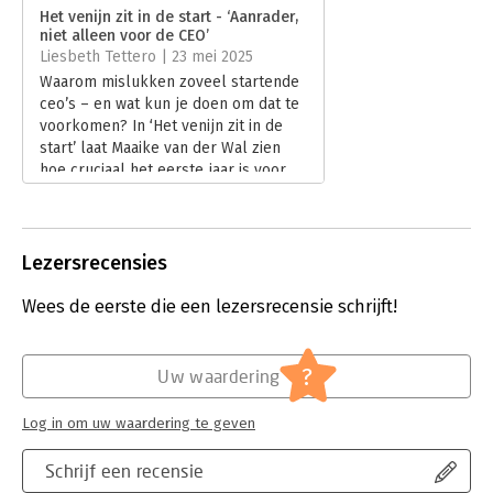
Verschijningsdatum:
27-9-2024
Het venijn zit in de start - ‘Aanrader,
niet alleen voor de CEO’
Hoofdrubriek:
Leiderschap
,
Verandermanagement
Liesbeth Tettero | 23 mei 2025
Waarom mislukken zoveel startende
ceo’s – en wat kun je doen om dat te
voorkomen? In ‘Het venijn zit in de
start’ laat Maaike van der Wal zien
hoe cruciaal het eerste jaar is voor
nieuw leiderschap, en hoe je
valkuilen in de onderstroom kunt
vermijden. In haar recensie licht
Liesbeth Tettero het boek toe.
Lezersrecensies
Lees verder
Wees de eerste die een lezersrecensie schrijft!
?
Uw waardering
Log in om uw waardering te geven
Schrijf een recensie